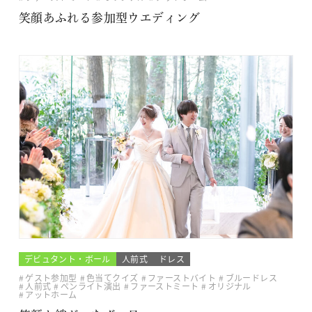
笑顔あふれる参加型ウエディング
デビュタント・ボール
人前式
ドレス
ゲスト参加型
色当てクイズ
ファーストバイト
ブルードレス
人前式
ペンライト演出
ファーストミート
オリジナル
アットホーム