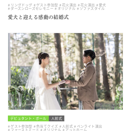
リングドッグ
ゲスト参加型
花火演出
花火演出
愛犬
ダーズンローズセレモニー
オリジナル
ソファスタイル
愛犬と迎える感動の結婚式
デビュタント・ボール
人前式
ゲスト参加型
色当てクイズ
人前式
ペンライト演出
ファーストミート
オリジナル
アットホーム