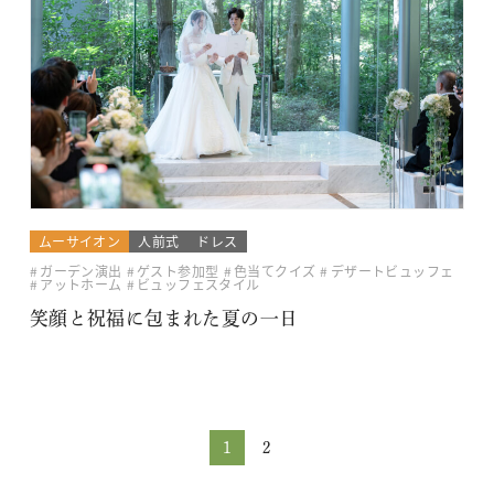
ムーサイオン
人前式
ドレス
ガーデン演出
ゲスト参加型
色当てクイズ
デザートビュッフェ
アットホーム
ビュッフェスタイル
笑顔と祝福に包まれた夏の一日
1
2