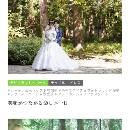
デビュタント・ボール
チャペル
ドレス
ガーデン演出
ゲスト参加型
色当てクイズ
フォトラウンド演出
ファーストバイト
教会式
アットホーム
ソファスタイル
笑顔がつながる楽しい一日