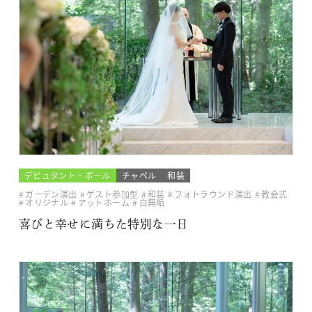
デビュタント・ボール
チャペル
和装
ガーデン演出
ゲスト参加型
和装
フォトラウンド演出
教会式
オリジナル
アットホーム
白無垢
喜びと幸せに満ちた特別な一日