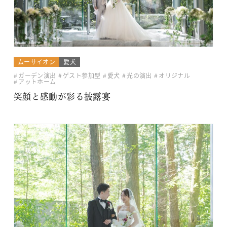
ムーサイオン
愛犬
ガーデン演出
ゲスト参加型
愛犬
光の演出
オリジナル
アットホーム
笑顔と感動が彩る披露宴