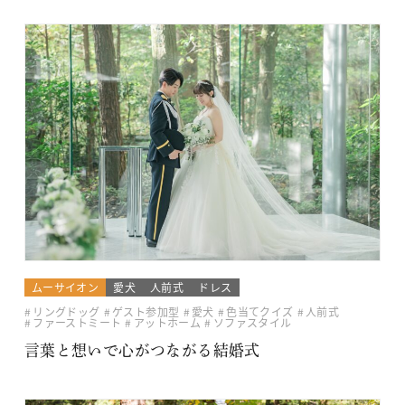
ムーサイオン
愛犬
人前式
ドレス
リングドッグ
ゲスト参加型
愛犬
色当てクイズ
人前式
ファーストミート
アットホーム
ソファスタイル
言葉と想いで心がつながる結婚式