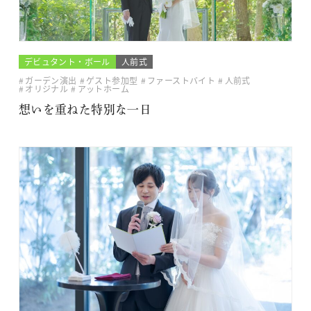
デビュタント・ボール
人前式
ガーデン演出
ゲスト参加型
ファーストバイト
人前式
オリジナル
アットホーム
想いを重ねた特別な一日