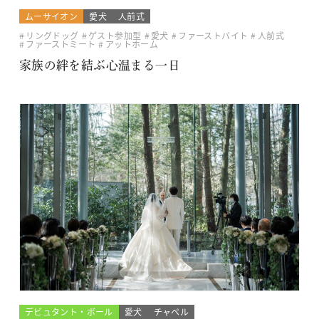
ムーサイオン
愛犬
人前式
リングドッグ
ゲスト参加型
愛犬
ファーストバイト
人前式
ファーストミート
アットホーム
家族の絆を結ぶ心温まる一日
デビュタント・ボール
愛犬
チャペル