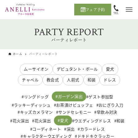
フェア予約
PARTY REPORT
パーティレポート
ホーム
パーティーレポート
ムーサイオン
デビュタント・ボール
愛犬
チャペル
教会式
人前式
和装
ドレス
ガーデン演出
リングドッグ
ゲスト参加型
ラッキーディッシュ
お茶漬けビュッフェ
おにぎり入刀
キッズカメラマン
サンドセレモニー
早飲み対決
愛犬
花火演出
花火演出
ウエディングドレス
和装
コーディネート
演出
カラードレス
キャラクターウエディング
ドキドキクラッカー