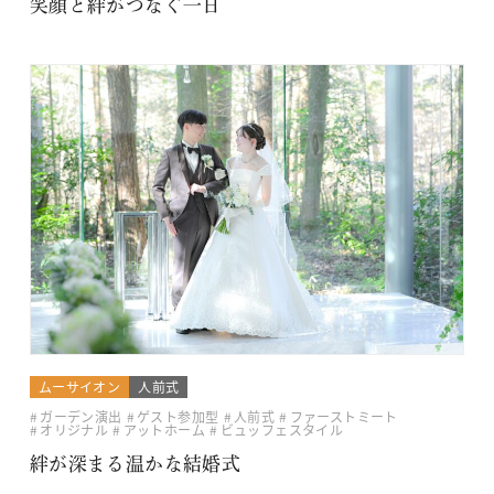
笑顔と絆がつなぐ一日
ムーサイオン
人前式
ガーデン演出
ゲスト参加型
人前式
ファーストミート
オリジナル
アットホーム
ビュッフェスタイル
絆が深まる温かな結婚式