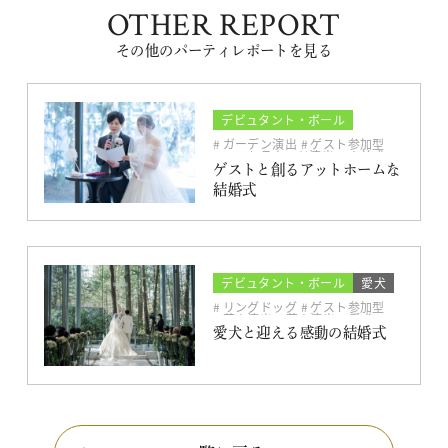
OTHER REPORT
その他のパーティレポートを見る
デビュタント・ボール
人前式
ガーデン演出
ゲスト参加型
フォトラウンド演出
人前式
オリジナル
アットホーム
ゲストと創るアットホームな
結婚式
デビュタント・ボール
愛犬
チャペル
リングドッグ
ゲスト参加型
花火演出
花火演出
愛犬
ダーズンローズセレモニー
愛犬と迎える感動の結婚式
オリジナル
ソファスタイル