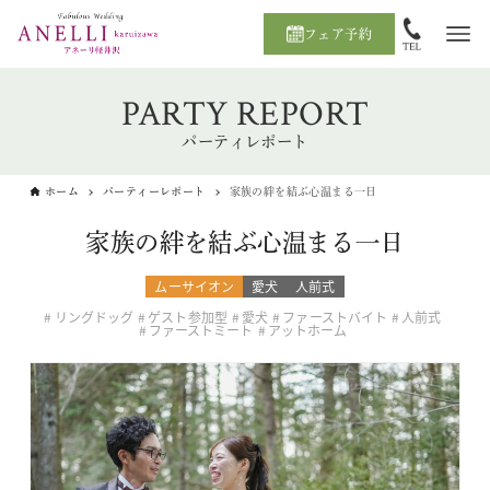
フェア予約
PARTY REPORT
パーティレポート
ホーム
パーティーレポート
家族の絆を結ぶ心温まる一日
家族の絆を結ぶ心温まる一日
ムーサイオン
愛犬
人前式
リングドッグ
ゲスト参加型
愛犬
ファーストバイト
人前式
ファーストミート
アットホーム