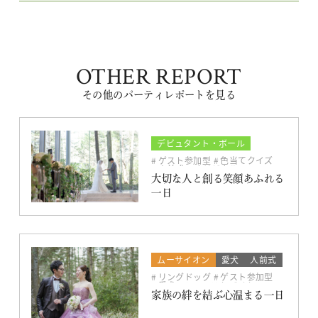
OTHER REPORT
その他のパーティレポートを見る
デビュタント・ボール
人前式
ドレス
ゲスト参加型
色当てクイズ
人前式
オリジナル
アットホーム
ソファスタイル
大切な人と創る笑顔あふれる
一日
ムーサイオン
愛犬
人前式
リングドッグ
ゲスト参加型
愛犬
ファーストバイト
人前式
ファーストミート
家族の絆を結ぶ心温まる一日
アットホーム