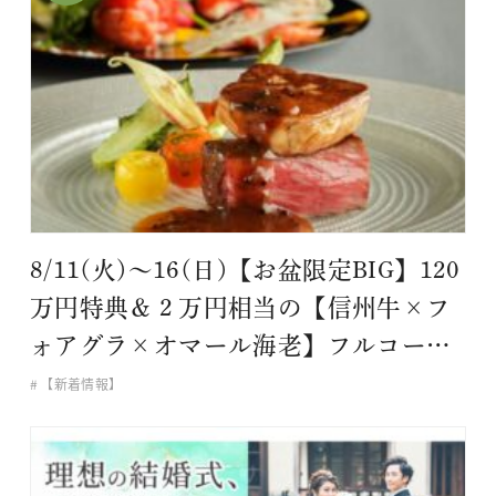
8/11(火)～16(日)【お盆限定BIG】120
万円特典＆２万円相当の【信州牛×フ
ォアグラ×オマール海老】フルコース
試食会 全面ガラス張りチャペル模擬
【新着情報】
挙式体験