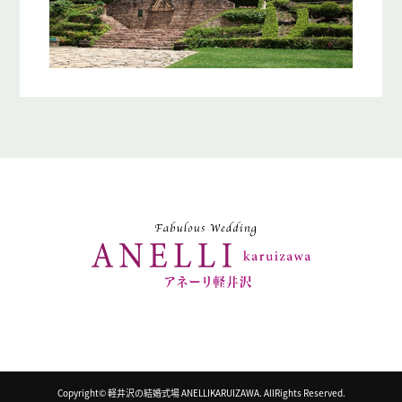
Copyright© 軽井沢の結婚式場 ANELLIKARUIZAWA. AllRights Reserved.