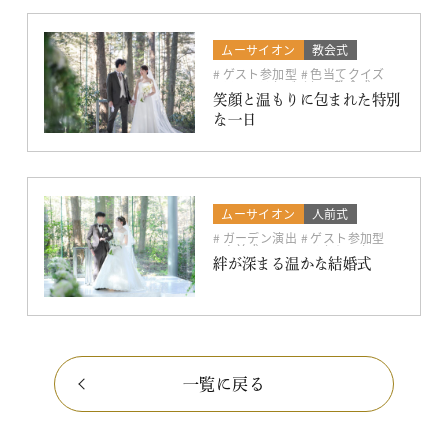
ムーサイオン
教会式
ドレス
ゲスト参加型
色当てクイズ
ファーストバイト
教会式
オリジナル
アットホーム
笑顔と温もりに包まれた特別
な一日
ムーサイオン
人前式
ガーデン演出
ゲスト参加型
人前式
ファーストミート
オリジナル
アットホーム
絆が深まる温かな結婚式
ビュッフェスタイル
一覧に戻る