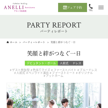
フェア予約
PARTY REPORT
パーティレポート
ホーム
パーティーレポート
笑顔と絆がつなぐ一日
笑顔と絆がつなぐ一日
デビュタント・ボール
人前式
ドレス
ゲスト参加型
色当てクイズ
ファーストバイト
ブルードレス
人前式
ペンライト演出
ファーストミート
オリジナル
アットホーム