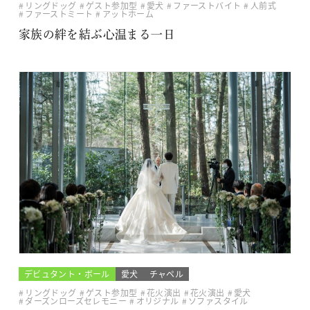
リングドッグ
ゲスト参加型
愛犬
ファーストバイト
人前式
ファーストミート
アットホーム
家族の絆を結ぶ心温まる一日
デビュタント・ボール
愛犬
チャペル
リングドッグ
ゲスト参加型
花火演出
花火演出
愛犬
ダーズンローズセレモニー
オリジナル
ソファスタイル