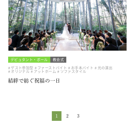
デビュタント・ボール
教会式
ゲスト参加型
ファーストバイト
お手本バイト
光の演出
オリジナル
アットホーム
ソファスタイル
結絆で紡ぐ祝福の一日
1
2
3