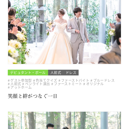
デビュタント・ボール
人前式
ドレス
ゲスト参加型
色当てクイズ
ファーストバイト
ブルードレス
人前式
ペンライト演出
ファーストミート
オリジナル
アットホーム
笑顔と絆がつなぐ一日