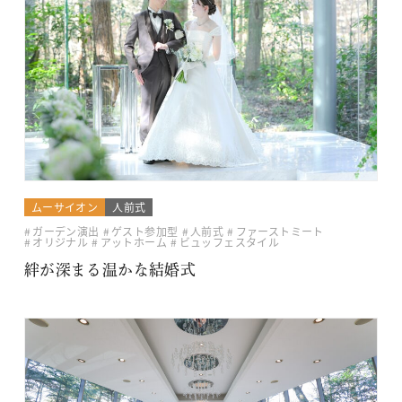
ムーサイオン
人前式
ガーデン演出
ゲスト参加型
人前式
ファーストミート
オリジナル
アットホーム
ビュッフェスタイル
絆が深まる温かな結婚式