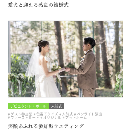
愛犬と迎える感動の結婚式
デビュタント・ボール
人前式
ゲスト参加型
色当てクイズ
人前式
ペンライト演出
ファーストミート
オリジナル
アットホーム
笑顔あふれる参加型ウエディング