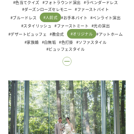
色当てクイズ
フォトラウンド演出
ラベンダードレス
ダーズンローズセレモニー
ファーストバイト
人前式
ブルードレス
お手本バイト
ペンライト演出
スタイリッシュ
ファーストミート
光の演出
オリジナル
デザートビュッフェ
教会式
アットホーム
家族婚
白無垢
色打掛
ソファスタイル
ビュッフェスタイル