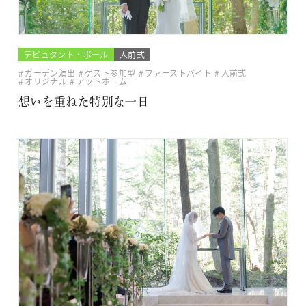
デビュタント・ボール
人前式
ガーデン演出
ゲスト参加型
ファーストバイト
人前式
オリジナル
アットホーム
想いを重ねた特別な一日