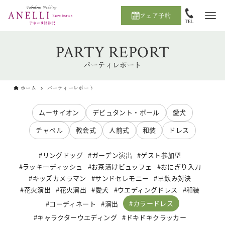
フェア予約
PARTY REPORT
パーティレポート
ホーム
パーティーレポート
ムーサイオン
デビュタント・ボール
愛犬
チャペル
教会式
人前式
和装
ドレス
リングドッグ
ガーデン演出
ゲスト参加型
ラッキーディッシュ
お茶漬けビュッフェ
おにぎり入刀
キッズカメラマン
サンドセレモニー
早飲み対決
花火演出
花火演出
愛犬
ウエディングドレス
和装
カラードレス
コーディネート
演出
キャラクターウエディング
ドキドキクラッカー