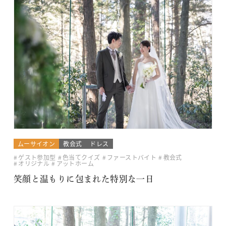
ムーサイオン
教会式
ドレス
ゲスト参加型
色当てクイズ
ファーストバイト
教会式
オリジナル
アットホーム
笑顔と温もりに包まれた特別な一日