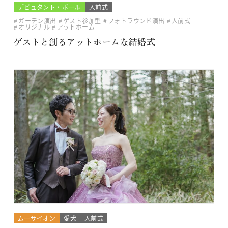
デビュタント・ボール
人前式
ガーデン演出
ゲスト参加型
フォトラウンド演出
人前式
オリジナル
アットホーム
ゲストと創るアットホームな結婚式
ムーサイオン
愛犬
人前式