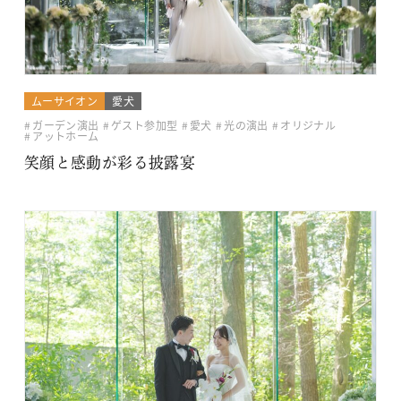
ムーサイオン
愛犬
ガーデン演出
ゲスト参加型
愛犬
光の演出
オリジナル
アットホーム
笑顔と感動が彩る披露宴