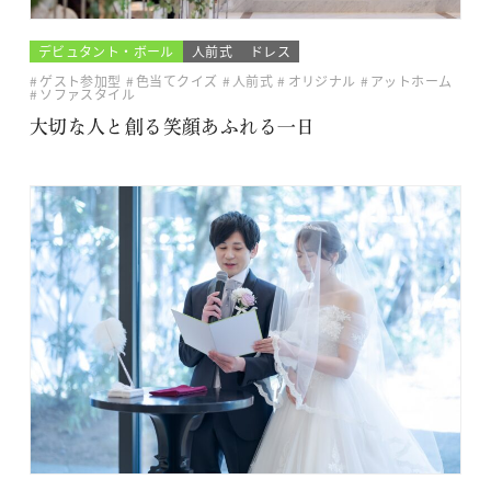
デビュタント・ボール
人前式
ドレス
ゲスト参加型
色当てクイズ
人前式
オリジナル
アットホーム
ソファスタイル
大切な人と創る笑顔あふれる一日