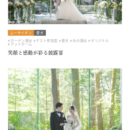
ムーサイオン
愛犬
ガーデン演出
ゲスト参加型
愛犬
光の演出
オリジナル
アットホーム
笑顔と感動が彩る披露宴