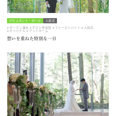
デビュタント・ボール
人前式
ガーデン演出
ゲスト参加型
ファーストバイト
人前式
オリジナル
アットホーム
想いを重ねた特別な一日