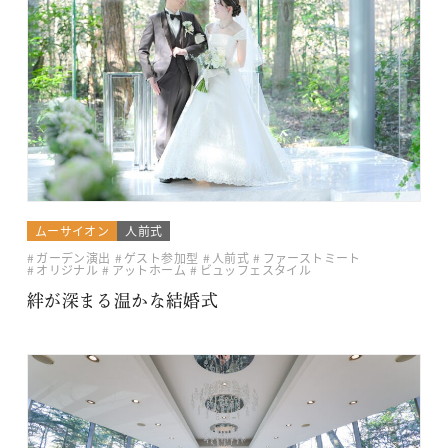
ムーサイオン
人前式
ガーデン演出
ゲスト参加型
人前式
ファーストミート
オリジナル
アットホーム
ビュッフェスタイル
絆が深まる温かな結婚式