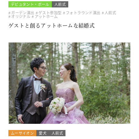
デビュタント・ボール
人前式
ガーデン演出
ゲスト参加型
フォトラウンド演出
人前式
オリジナル
アットホーム
ゲストと創るアットホームな結婚式
ムーサイオン
愛犬
人前式