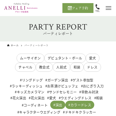
フェア予約
PARTY REPORT
パーティレポート
ホーム
パーティーレポート
ムーサイオン
デビュタント・ボール
愛犬
チャペル
教会式
人前式
和装
ドレス
リングドッグ
ガーデン演出
ゲスト参加型
ラッキーディッシュ
お茶漬けビュッフェ
おにぎり入刀
キッズカメラマン
サンドセレモニー
早飲み対決
花火演出
花火演出
愛犬
ウエディングドレス
和装
演出
カラードレス
コーディネート
キャラクターウエディング
ドキドキクラッカー