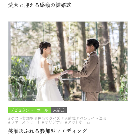
愛犬と迎える感動の結婚式
デビュタント・ボール
人前式
ゲスト参加型
色当てクイズ
人前式
ペンライト演出
ファーストミート
オリジナル
アットホーム
笑顔あふれる参加型ウエディング