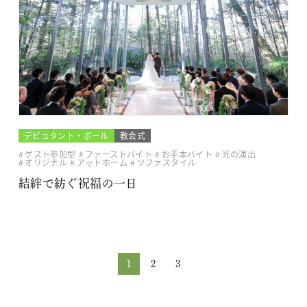
デビュタント・ボール
教会式
ゲスト参加型
ファーストバイト
お手本バイト
光の演出
オリジナル
アットホーム
ソファスタイル
結絆で紡ぐ祝福の一日
1
2
3