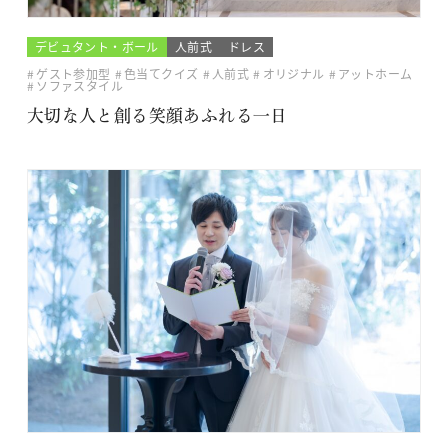
デビュタント・ボール
人前式
ドレス
ゲスト参加型
色当てクイズ
人前式
オリジナル
アットホーム
ソファスタイル
大切な人と創る笑顔あふれる一日