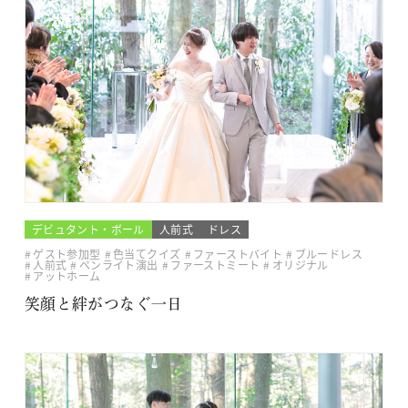
デビュタント・ボール
人前式
ドレス
ゲスト参加型
色当てクイズ
ファーストバイト
ブルードレス
人前式
ペンライト演出
ファーストミート
オリジナル
アットホーム
笑顔と絆がつなぐ一日