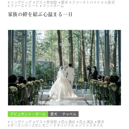
リングドッグ
ゲスト参加型
愛犬
ファーストバイト
人前式
ファーストミート
アットホーム
家族の絆を結ぶ心温まる一日
デビュタント・ボール
愛犬
チャペル
リングドッグ
ゲスト参加型
花火演出
花火演出
愛犬
ダーズンローズセレモニー
オリジナル
ソファスタイル