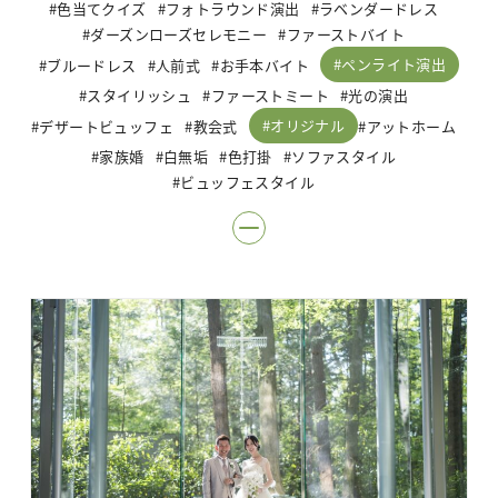
色当てクイズ
フォトラウンド演出
ラベンダードレス
ダーズンローズセレモニー
ファーストバイト
ペンライト演出
ブルードレス
人前式
お手本バイト
スタイリッシュ
ファーストミート
光の演出
オリジナル
デザートビュッフェ
教会式
アットホーム
家族婚
白無垢
色打掛
ソファスタイル
ビュッフェスタイル