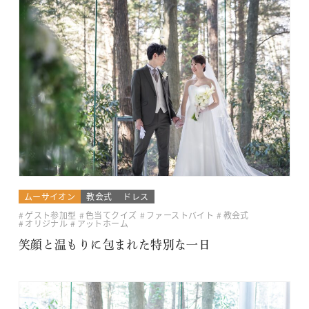
ムーサイオン
教会式
ドレス
ゲスト参加型
色当てクイズ
ファーストバイト
教会式
オリジナル
アットホーム
笑顔と温もりに包まれた特別な一日