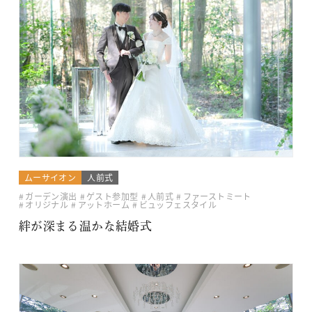
ムーサイオン
人前式
ガーデン演出
ゲスト参加型
人前式
ファーストミート
オリジナル
アットホーム
ビュッフェスタイル
絆が深まる温かな結婚式