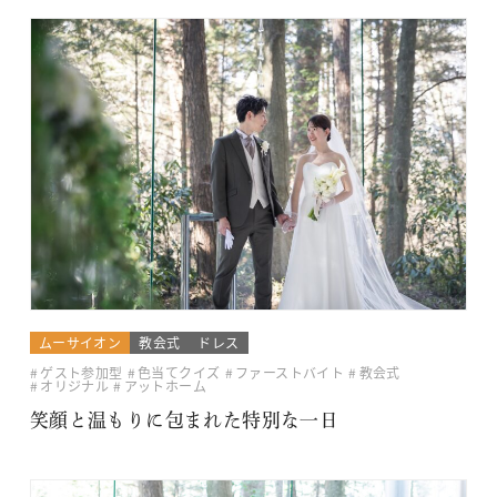
ムーサイオン
教会式
ドレス
ゲスト参加型
色当てクイズ
ファーストバイト
教会式
オリジナル
アットホーム
笑顔と温もりに包まれた特別な一日