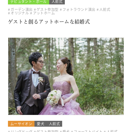
デビュタント・ボール
人前式
ガーデン演出
ゲスト参加型
フォトラウンド演出
人前式
オリジナル
アットホーム
ゲストと創るアットホームな結婚式
ムーサイオン
愛犬
人前式
リングドッグ
ゲスト参加型
愛犬
ファーストバイト
人前式