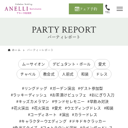
フェア予約
PARTY REPORT
パーティレポート
ホーム
パーティーレポート
ムーサイオン
デビュタント・ボール
愛犬
チャペル
教会式
人前式
和装
ドレス
リングドッグ
ガーデン演出
ゲスト参加型
ラッキーディッシュ
お茶漬けビュッフェ
おにぎり入刀
キッズカメラマン
サンドセレモニー
早飲み対決
花火演出
花火演出
愛犬
ウエディングドレス
和装
コーディネート
演出
カラードレス
キャラクターウエディング
ドキドキクラッカー
色当てクイズ
フォトラウンド演出
ラベンダードレス