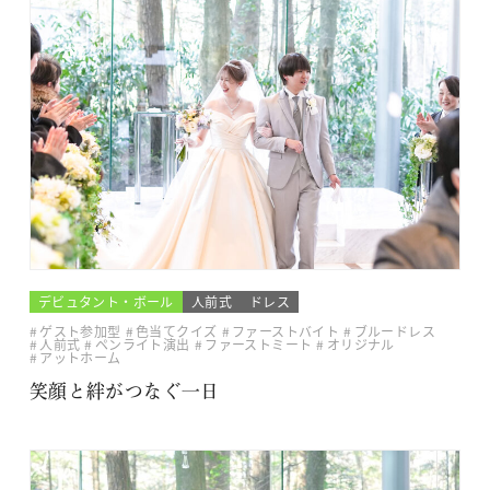
デビュタント・ボール
人前式
ドレス
ゲスト参加型
色当てクイズ
ファーストバイト
ブルードレス
人前式
ペンライト演出
ファーストミート
オリジナル
アットホーム
笑顔と絆がつなぐ一日