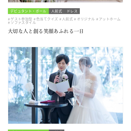
デビュタント・ボール
人前式
ドレス
ゲスト参加型
色当てクイズ
人前式
オリジナル
アットホーム
ソファスタイル
大切な人と創る笑顔あふれる一日