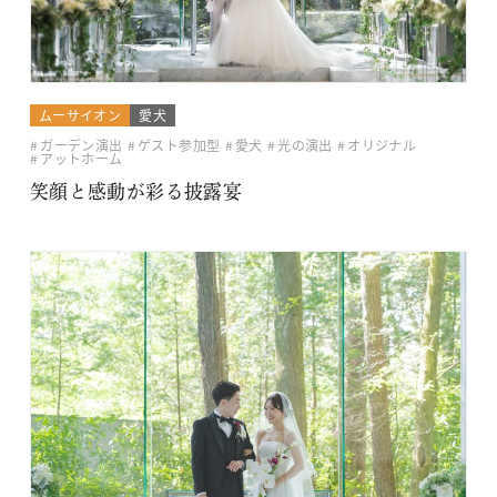
ムーサイオン
愛犬
ガーデン演出
ゲスト参加型
愛犬
光の演出
オリジナル
アットホーム
笑顔と感動が彩る披露宴