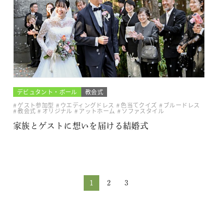
デビュタント・ボール
教会式
ゲスト参加型
ウエディングドレス
色当てクイズ
ブルードレス
教会式
オリジナル
アットホーム
ソファスタイル
家族とゲストに想いを届ける結婚式
1
2
3