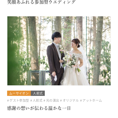
笑顔あふれる参加型ウエディング
ムーサイオン
人前式
ゲスト参加型
人前式
光の演出
オリジナル
アットホーム
感謝の想いが伝わる温かな一日