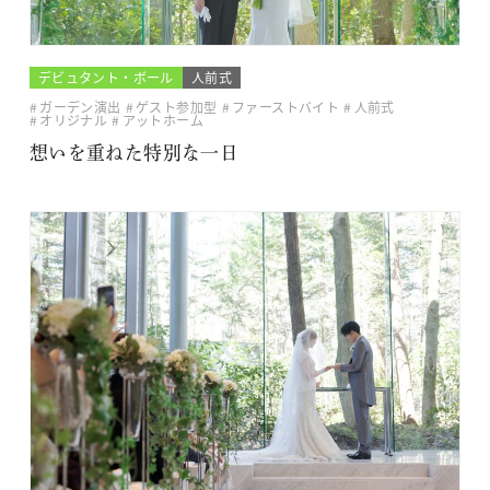
デビュタント・ボール
人前式
ガーデン演出
ゲスト参加型
ファーストバイト
人前式
オリジナル
アットホーム
想いを重ねた特別な一日