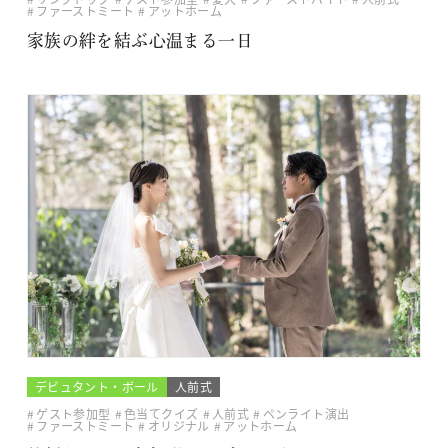
ファーストミート
アットホーム
家族の絆を結ぶ心温まる一日
デビュタント・ボール
人前式
ゲスト参加型
色当てクイズ
人前式
ペンライト演出
ファーストミート
オリジナル
アットホーム