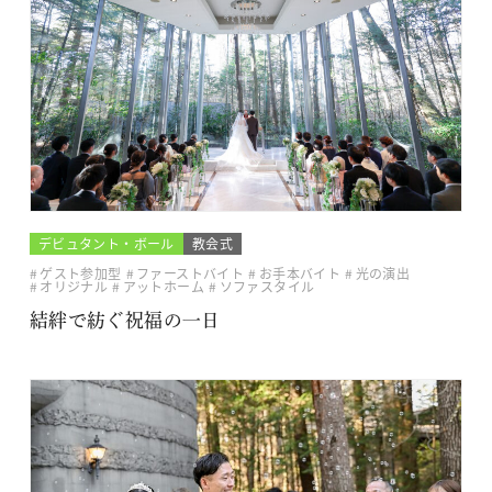
デビュタント・ボール
教会式
ゲスト参加型
ファーストバイト
お手本バイト
光の演出
オリジナル
アットホーム
ソファスタイル
結絆で紡ぐ祝福の一日