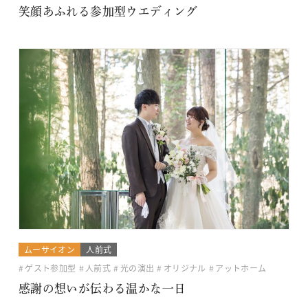
笑顔あふれる参加型ウエディング
ムーサイオン
人前式
ゲスト参加型
人前式
光の演出
オリジナル
アットホーム
感謝の想いが伝わる温かな一日