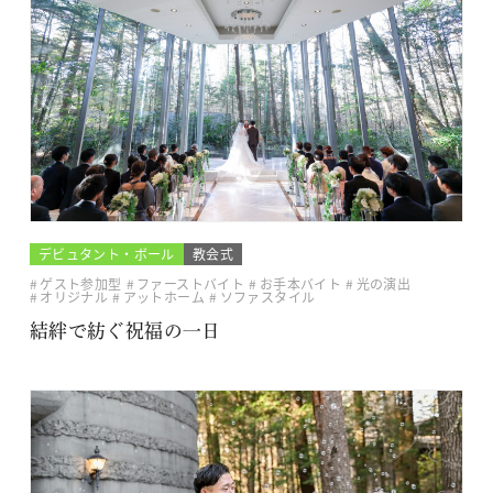
デビュタント・ボール
教会式
ゲスト参加型
ファーストバイト
お手本バイト
光の演出
オリジナル
アットホーム
ソファスタイル
結絆で紡ぐ祝福の一日