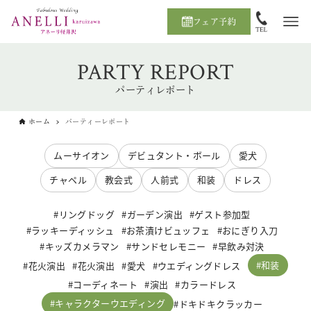
フェア予約
PARTY REPORT
パーティレポート
ホーム
パーティーレポート
ムーサイオン
デビュタント・ボール
愛犬
チャペル
教会式
人前式
和装
ドレス
リングドッグ
ガーデン演出
ゲスト参加型
ラッキーディッシュ
お茶漬けビュッフェ
おにぎり入刀
キッズカメラマン
サンドセレモニー
早飲み対決
和装
花火演出
花火演出
愛犬
ウエディングドレス
コーディネート
演出
カラードレス
キャラクターウエディング
ドキドキクラッカー