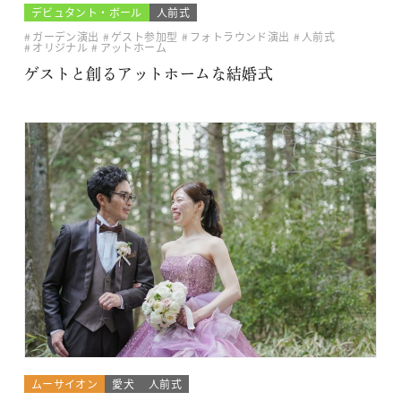
デビュタント・ボール
人前式
ガーデン演出
ゲスト参加型
フォトラウンド演出
人前式
オリジナル
アットホーム
ゲストと創るアットホームな結婚式
ムーサイオン
愛犬
人前式