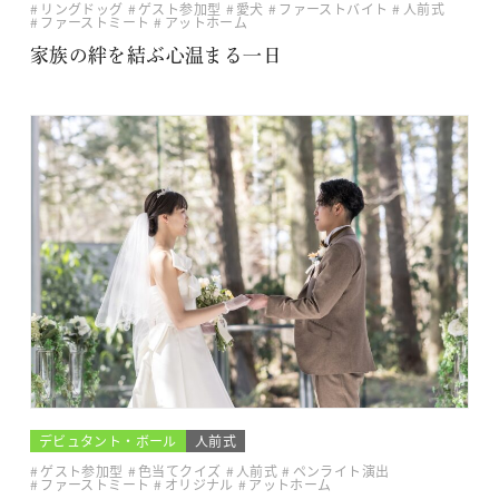
リングドッグ
ゲスト参加型
愛犬
ファーストバイト
人前式
ファーストミート
アットホーム
家族の絆を結ぶ心温まる一日
デビュタント・ボール
人前式
ゲスト参加型
色当てクイズ
人前式
ペンライト演出
ファーストミート
オリジナル
アットホーム