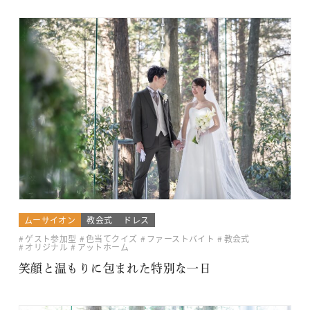
ムーサイオン
教会式
ドレス
ゲスト参加型
色当てクイズ
ファーストバイト
教会式
オリジナル
アットホーム
笑顔と温もりに包まれた特別な一日