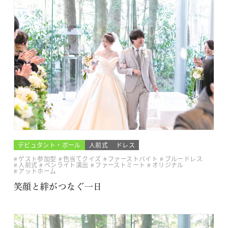
デビュタント・ボール
人前式
ドレス
ゲスト参加型
色当てクイズ
ファーストバイト
ブルードレス
人前式
ペンライト演出
ファーストミート
オリジナル
アットホーム
笑顔と絆がつなぐ一日