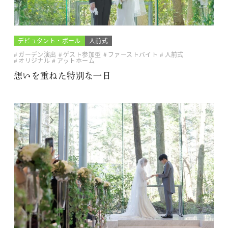
デビュタント・ボール
人前式
ガーデン演出
ゲスト参加型
ファーストバイト
人前式
オリジナル
アットホーム
想いを重ねた特別な一日