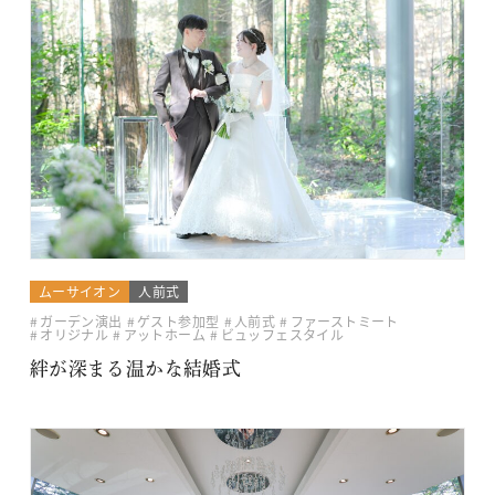
ムーサイオン
人前式
ガーデン演出
ゲスト参加型
人前式
ファーストミート
オリジナル
アットホーム
ビュッフェスタイル
絆が深まる温かな結婚式