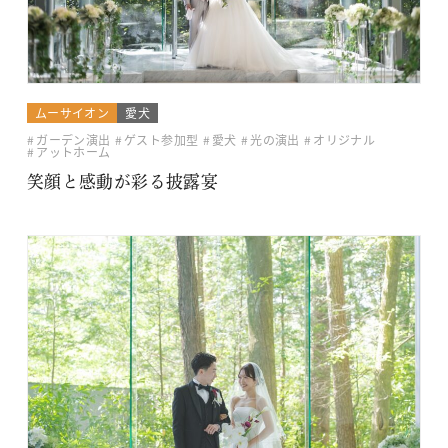
ムーサイオン
愛犬
ガーデン演出
ゲスト参加型
愛犬
光の演出
オリジナル
アットホーム
笑顔と感動が彩る披露宴