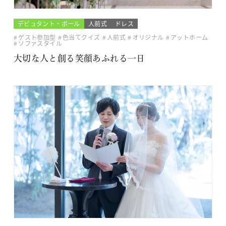
デビュタント・ボール
人前式
ドレス
ゲスト参加型
色当てクイズ
人前式
オリジナル
アットホーム
ソファスタイル
大切な人と創る笑顔あふれる一日