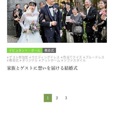
デビュタント・ボール
教会式
ゲスト参加型
ウエディングドレス
色当てクイズ
ブルードレス
教会式
オリジナル
アットホーム
ソファスタイル
家族とゲストに想いを届ける結婚式
1
2
3