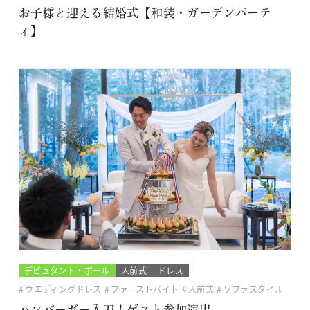
お子様と迎える結婚式【和装・ガーデンパーテ
ィ】
デビュタント・ボール
人前式
ドレス
ウエディングドレス
ファーストバイト
人前式
ソファスタイル
ハンバーガー入刀！ゲスト参加演出