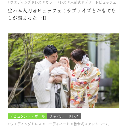
ウエディングドレス
カラードレス
人前式
デザートビュッフェ
生ハム入刀＆ビュッフェ！サプライズとおもてな
しが詰まった一日
デビュタント・ボール
チャペル
ドレス
ウエディングドレス
コーディネート
教会式
アットホーム