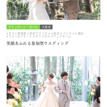
デビュタント・ボール
人前式
ゲスト参加型
色当てクイズ
人前式
ペンライト演出
ファーストミート
オリジナル
アットホーム
笑顔あふれる参加型ウエディング