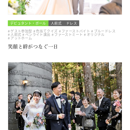
デビュタント・ボール
人前式
ドレス
ゲスト参加型
色当てクイズ
ファーストバイト
ブルードレス
人前式
ペンライト演出
ファーストミート
オリジナル
アットホーム
笑顔と絆がつなぐ一日