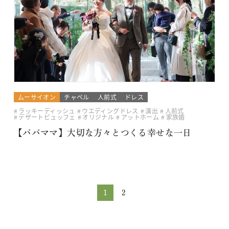
ムーサイオン
チャペル
人前式
ドレス
ラッキーディッシュ
ウエディングドレス
演出
人前式
デザートビュッフェ
オリジナル
アットホーム
家族婚
【パパママ】大切な方々とつくる幸せな一日
1
2