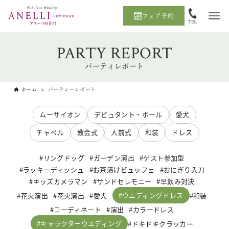
フェア予約
PARTY REPORT
パーティレポート
ホーム
パーティーレポート
ムーサイオン
デビュタント・ボール
愛犬
チャペル
教会式
人前式
和装
ドレス
リングドッグ
ガーデン演出
ゲスト参加型
ラッキーディッシュ
お茶漬けビュッフェ
おにぎり入刀
キッズカメラマン
サンドセレモニー
早飲み対決
ウエディングドレス
花火演出
花火演出
愛犬
和装
コーディネート
演出
カラードレス
キャラクターウエディング
ドキドキクラッカー