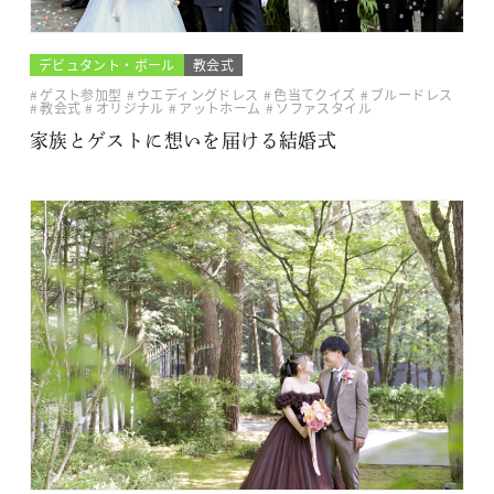
デビュタント・ボール
教会式
ゲスト参加型
ウエディングドレス
色当てクイズ
ブルードレス
教会式
オリジナル
アットホーム
ソファスタイル
家族とゲストに想いを届ける結婚式