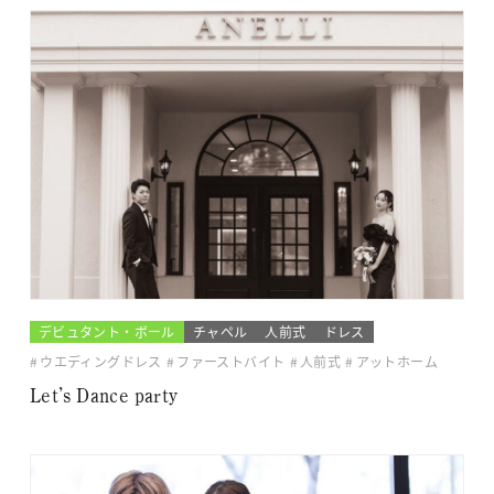
デビュタント・ボール
チャペル
人前式
ドレス
ウエディングドレス
ファーストバイト
人前式
アットホーム
Let’s Dance party