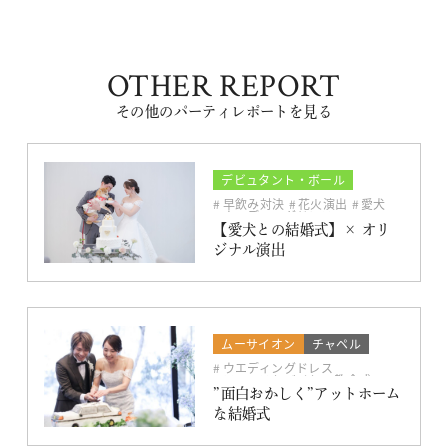
OTHER REPORT
その他のパーティレポートを見る
デビュタント・ボール
チャペル
ドレス
早飲み対決
花火演出
愛犬
ウエディングドレス
【愛犬との結婚式】× オリ
ジナル演出
ムーサイオン
チャペル
ドレス
ウエディングドレス
ファーストバイト
教会式
アットホーム
ソファスタイル
”面白おかしく”アットホーム
ビュッフェスタイル
な結婚式