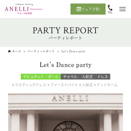
フェア予約
PARTY REPORT
パーティレポート
ホーム
パーティーレポート
Let’s Dance party
Let’s Dance party
デビュタント・ボール
チャペル
人前式
ドレス
ウエディングドレス
ファーストバイト
人前式
アットホーム