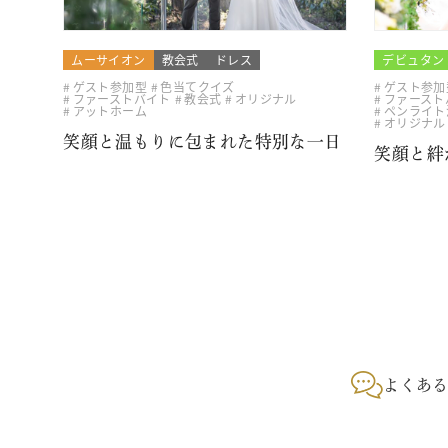
ムーサイオン
教会式
ドレス
デビュタン
ゲスト参加型
色当てクイズ
ゲスト参加
ファーストバイト
教会式
オリジナル
ファースト
アットホーム
ペンライト
オリジナル
笑顔と温もりに包まれた特別な一日
笑顔と絆
よくあ