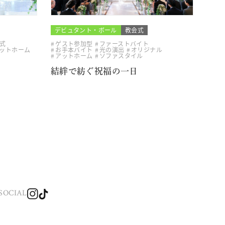
デビュタント・ボール
教会式
式
ゲスト参加型
ファーストバイト
ットホーム
お手本バイト
光の演出
オリジナル
アットホーム
ソファスタイル
結絆で紡ぐ祝福の一日
SOCIAL