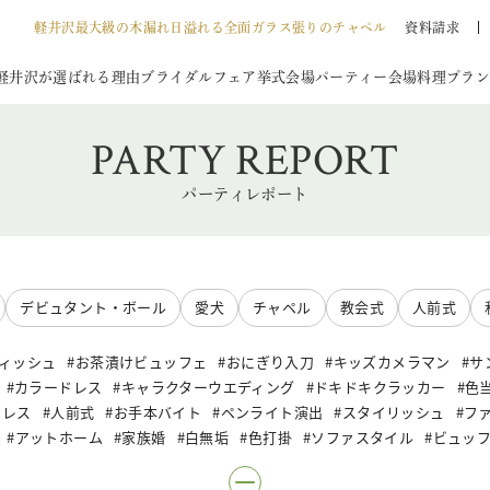
軽井沢最大級の木漏れ日溢れる全面ガラス張りのチャペル
資料請求
軽井沢が選ばれる理由
ブライダルフェア
挙式会場
パーティー会場
料理
プラン
PARTY REPORT
パーティレポート
デビュタント・ボール
愛犬
チャペル
教会式
人前式
ィッシュ
お茶漬けビュッフェ
おにぎり入刀
キッズカメラマン
サ
カラードレス
キャラクターウエディング
ドキドキクラッカー
色
ドレス
人前式
お手本バイト
ペンライト演出
スタイリッシュ
フ
アットホーム
家族婚
白無垢
色打掛
ソファスタイル
ビュッ