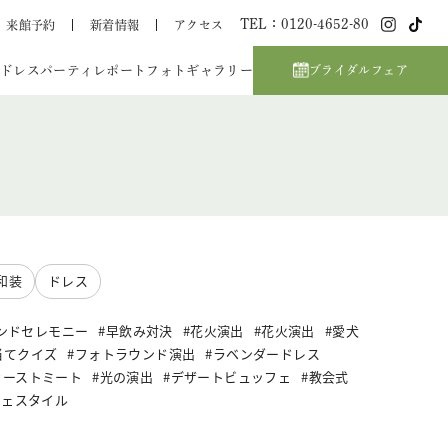
TEL：0120-4652-80
来館予約
新着情報
アクセス
ドレス
パーティレポート
フォトギャラリー
ブライダルフェア
和装
ドレス
ンドセレモニー
早飲み対決
花火演出
花火演出
愛犬
当てクイズ
フォトラウンド演出
ラベンダードレス
ァーストミート
光の演出
デザートビュッフェ
教会式
フェスタイル