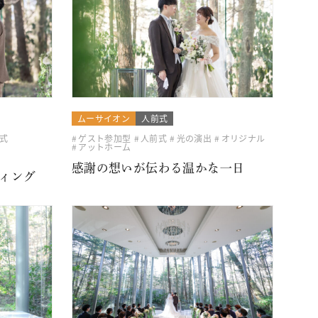
ムーサイオン
人前式
式
ゲスト参加型
人前式
光の演出
オリジナル
アットホーム
感謝の想いが伝わる温かな一日
ィング