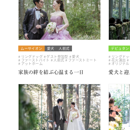
ムーサイオン
愛犬
人前式
デビュタン
リングドッグ
ゲスト参加型
愛犬
リングドッ
ファーストバイト
人前式
ファーストミート
花火演出
アットホーム
オリジナル
家族の絆を結ぶ心温まる一日
愛犬と迎