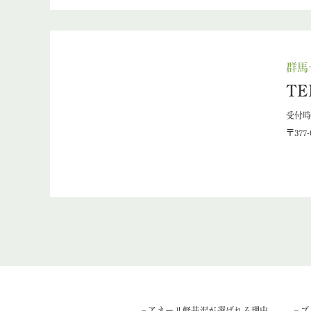
群馬
TE
受付時間
〒377
– アネーリ軽井沢が選ばれる理由
– 