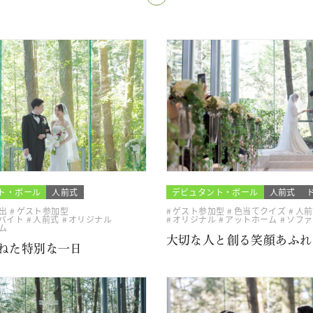
ト・ボール
人前式
デビュタント・ボール
人前式
出
ゲスト参加型
ゲスト参加型
色当てクイズ
人前
バイト
人前式
オリジナル
オリジナル
アットホーム
ソファ
ム
大切な人と創る笑顔あふれ
ねた特別な一日