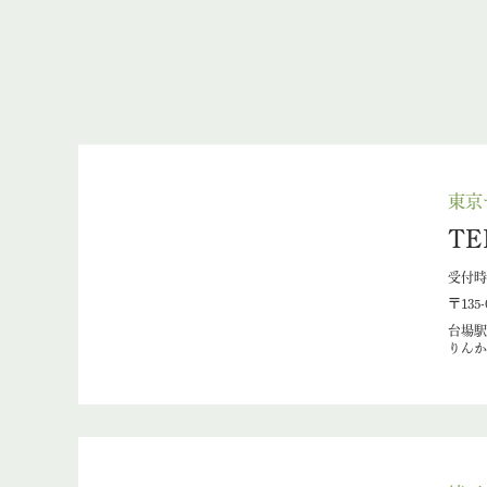
東京
TE
受付時間
〒135
台場駅
りんか