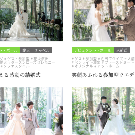
ト・ボール
愛犬
チャペル
デビュタント・ボール
人前式
グ
ゲスト参加型
花火演出
ゲスト参加型
色当てクイズ
人前
愛犬
ダーズンローズセレモニー
ペンライト演出
ファーストミート
ソファスタイル
オリジナル
アットホーム
える感動の結婚式
笑顔あふれる参加型ウエデ