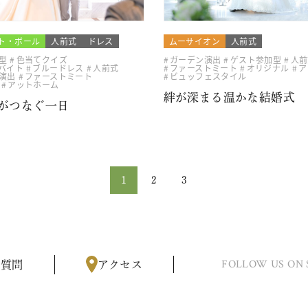
ト・ボール
人前式
ドレス
ムーサイオン
人前式
型
色当てクイズ
ガーデン演出
ゲスト参加型
人前
バイト
ブルードレス
人前式
ファーストミート
オリジナル
ア
演出
ファーストミート
ビュッフェスタイル
アットホーム
絆が深まる温かな結婚式
がつなぐ一日
1
2
3
FOLLOW US ON 
る質問
アクセス