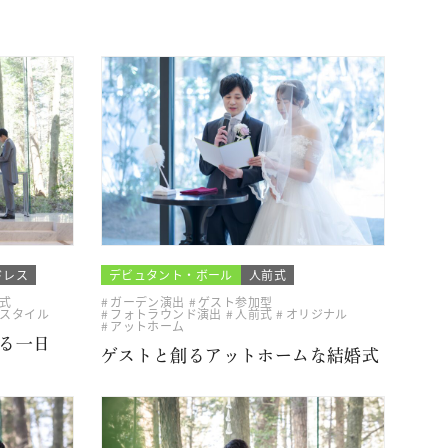
ドレス
デビュタント・ボール
人前式
式
ガーデン演出
ゲスト参加型
スタイル
フォトラウンド演出
人前式
オリジナル
アットホーム
る一日
ゲストと創るアットホームな結婚式