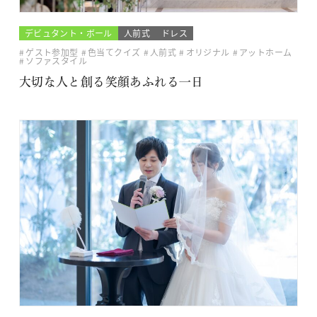
デビュタント・ボール
人前式
ドレス
ゲスト参加型
色当てクイズ
人前式
オリジナル
アットホーム
ソファスタイル
大切な人と創る笑顔あふれる一日