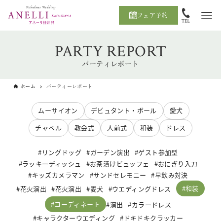
フェア予約
PARTY REPORT
パーティレポート
ホーム
パーティーレポート
ムーサイオン
デビュタント・ボール
愛犬
チャペル
教会式
人前式
和装
ドレス
リングドッグ
ガーデン演出
ゲスト参加型
ラッキーディッシュ
お茶漬けビュッフェ
おにぎり入刀
キッズカメラマン
サンドセレモニー
早飲み対決
和装
花火演出
花火演出
愛犬
ウエディングドレス
コーディネート
演出
カラードレス
キャラクターウエディング
ドキドキクラッカー