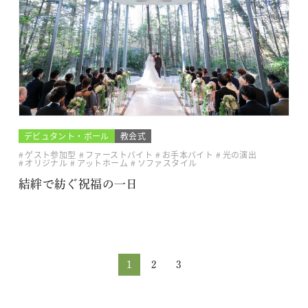
デビュタント・ボール
教会式
ゲスト参加型
ファーストバイト
お手本バイト
光の演出
オリジナル
アットホーム
ソファスタイル
結絆で紡ぐ祝福の一日
1
2
3