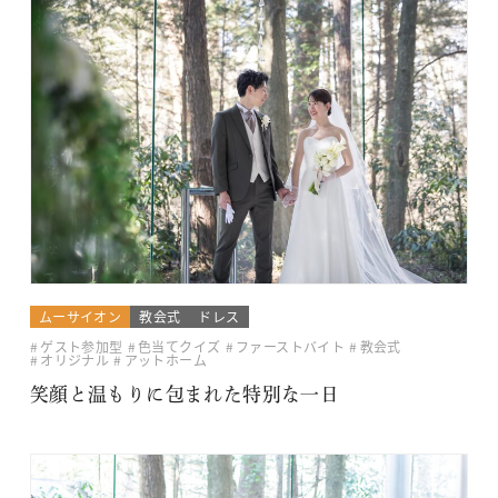
ムーサイオン
教会式
ドレス
ゲスト参加型
色当てクイズ
ファーストバイト
教会式
オリジナル
アットホーム
笑顔と温もりに包まれた特別な一日