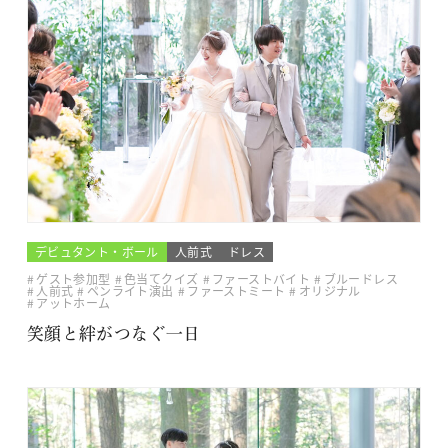
デビュタント・ボール
人前式
ドレス
ゲスト参加型
色当てクイズ
ファーストバイト
ブルードレス
人前式
ペンライト演出
ファーストミート
オリジナル
アットホーム
笑顔と絆がつなぐ一日