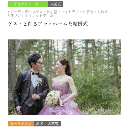
デビュタント・ボール
人前式
ガーデン演出
ゲスト参加型
フォトラウンド演出
人前式
オリジナル
アットホーム
ゲストと創るアットホームな結婚式
ムーサイオン
愛犬
人前式