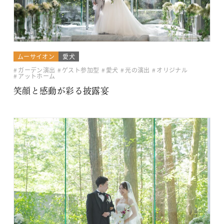
ムーサイオン
愛犬
ガーデン演出
ゲスト参加型
愛犬
光の演出
オリジナル
アットホーム
笑顔と感動が彩る披露宴