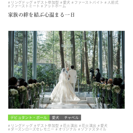
リングドッグ
ゲスト参加型
愛犬
ファーストバイト
人前式
ファーストミート
アットホーム
家族の絆を結ぶ心温まる一日
デビュタント・ボール
愛犬
チャペル
リングドッグ
ゲスト参加型
花火演出
花火演出
愛犬
ダーズンローズセレモニー
オリジナル
ソファスタイル