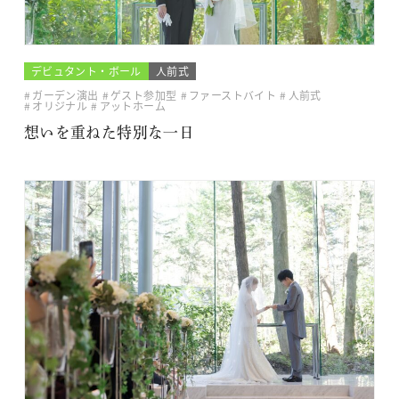
デビュタント・ボール
人前式
ガーデン演出
ゲスト参加型
ファーストバイト
人前式
オリジナル
アットホーム
想いを重ねた特別な一日