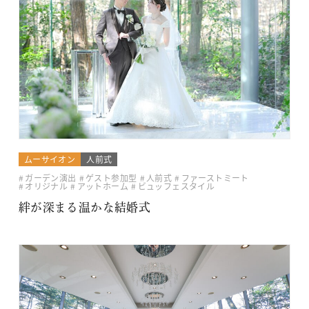
ムーサイオン
人前式
ガーデン演出
ゲスト参加型
人前式
ファーストミート
オリジナル
アットホーム
ビュッフェスタイル
絆が深まる温かな結婚式