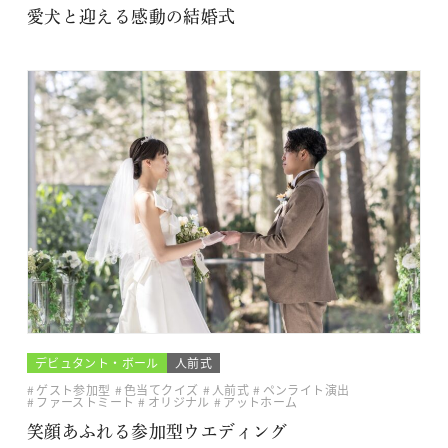
愛犬と迎える感動の結婚式
デビュタント・ボール
人前式
ゲスト参加型
色当てクイズ
人前式
ペンライト演出
ファーストミート
オリジナル
アットホーム
笑顔あふれる参加型ウエディング