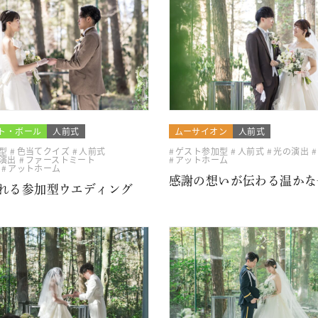
ト・ボール
人前式
ムーサイオン
人前式
型
色当てクイズ
人前式
ゲスト参加型
人前式
光の演出
演出
ファーストミート
アットホーム
アットホーム
感謝の想いが伝わる温かな
れる参加型ウエディング