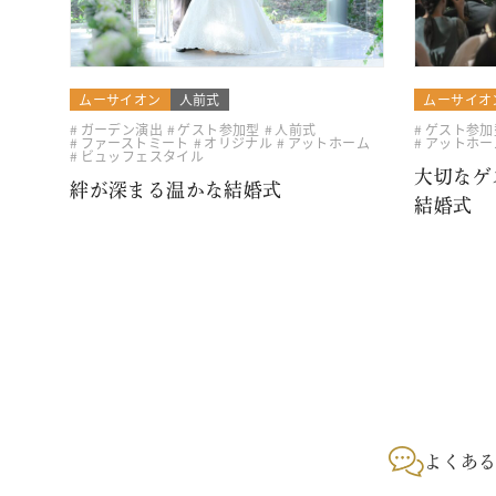
ムーサイオン
人前式
ムーサイオ
ガーデン演出
ゲスト参加型
人前式
ゲスト参加
ファーストミート
オリジナル
アットホーム
アットホー
ビュッフェスタイル
大切なゲ
絆が深まる温かな結婚式
結婚式
よくあ