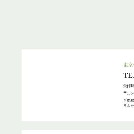
東京
TE
受付時間
〒135
台場駅
りんか