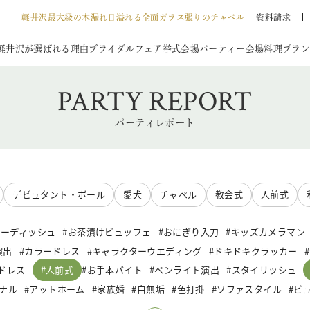
軽井沢最大級の木漏れ日溢れる全面ガラス張りのチャペル
資料請求
軽井沢が選ばれる理由
ブライダルフェア
挙式会場
パーティー会場
料理
プラン
PARTY REPORT
パーティレポート
デビュタント・ボール
愛犬
チャペル
教会式
人前式
キーディッシュ
お茶漬けビュッフェ
おにぎり入刀
キッズカメラマン
演出
カラードレス
キャラクターウエディング
ドキドキクラッカー
人前式
ドレス
お手本バイト
ペンライト演出
スタイリッシュ
ナル
アットホーム
家族婚
白無垢
色打掛
ソファスタイル
ビ