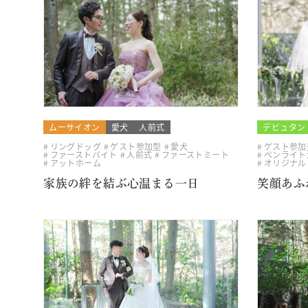
ムーサイオン
愛犬
人前式
デビュタン
リングドッグ
ゲスト参加型
愛犬
ゲスト参加
ファーストバイト
人前式
ファーストミート
ペンライト
アットホーム
オリジナル
家族の絆を結ぶ心温まる一日
笑顔あふ