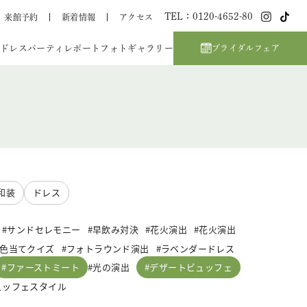
TEL：0120-4652-80
来館予約
新着情報
アクセス
ドレス
パーティレポート
フォトギャラリー
ブライダルフェア
和装
ドレス
サンドセレモニー
早飲み対決
花火演出
花火演出
色当てクイズ
フォトラウンド演出
ラベンダードレス
ファーストミート
デザートビュッフェ
光の演出
ュッフェスタイル