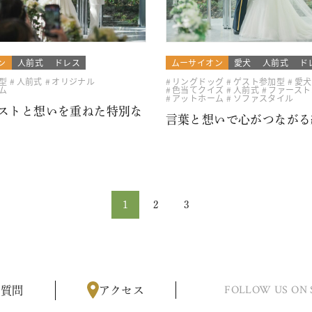
ン
人前式
ドレス
ムーサイオン
愛犬
人前式
ド
型
人前式
オリジナル
リングドッグ
ゲスト参加型
愛犬
ム
色当てクイズ
人前式
ファースト
アットホーム
ソファスタイル
ストと想いを重ねた特別な
言葉と想いで心がつながる
1
2
3
FOLLOW US ON 
る質問
アクセス