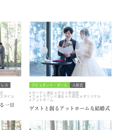
ドレス
デビュタント・ボール
人前式
式
ガーデン演出
ゲスト参加型
スタイル
フォトラウンド演出
人前式
オリジナル
アットホーム
る一日
ゲストと創るアットホームな結婚式