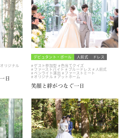
デビュタント・ボール
人前式
ドレス
オリジナル
ゲスト参加型
色当てクイズ
ファーストバイト
ブルードレス
人前式
ペンライト演出
ファーストミート
オリジナル
アットホーム
一日
笑顔と絆がつなぐ一日