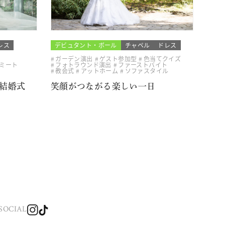
レス
デビュタント・ボール
チャペル
ドレス
ガーデン演出
ゲスト参加型
色当てクイズ
ミート
フォトラウンド演出
ファーストバイト
教会式
アットホーム
ソファスタイル
結婚式
笑顔がつながる楽しい一日
SOCIAL