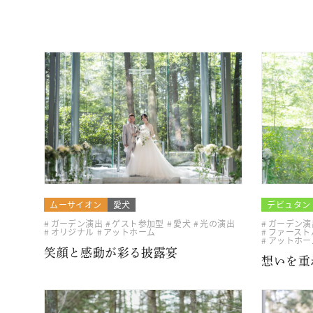
ムーサイオン
愛犬
デビュタン
ガーデン演出
ゲスト参加型
愛犬
光の演出
ガーデン演
オリジナル
アットホーム
ファースト
アットホー
笑顔と感動が彩る披露宴
想いを重