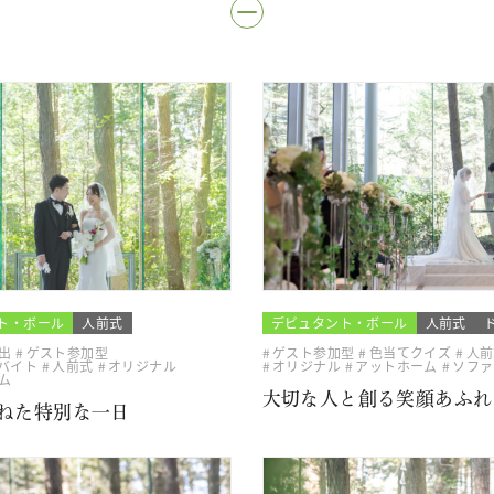
ト・ボール
人前式
デビュタント・ボール
人前式
出
ゲスト参加型
ゲスト参加型
色当てクイズ
人前
バイト
人前式
オリジナル
オリジナル
アットホーム
ソファ
ム
大切な人と創る笑顔あふれ
ねた特別な一日