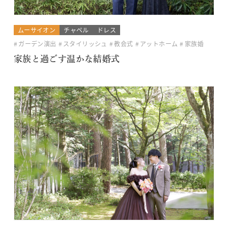
ムーサイオン
チャペル
ドレス
ガーデン演出
スタイリッシュ
教会式
アットホーム
家族婚
家族と過ごす温かな結婚式