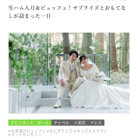
生ハム入刀＆ビュッフェ！サプライズとおもてな
しが詰まった一日
デビュタント・ボール
チャペル
人前式
ドレス
お茶漬けビュッフェ
おにぎり入刀
キッズカメラマン
サンドセレモニー