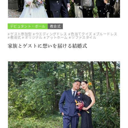
デビュタント・ボール
教会式
ゲスト参加型
ウエディングドレス
色当てクイズ
ブルードレス
教会式
オリジナル
アットホーム
ソファスタイル
家族とゲストに想いを届ける結婚式