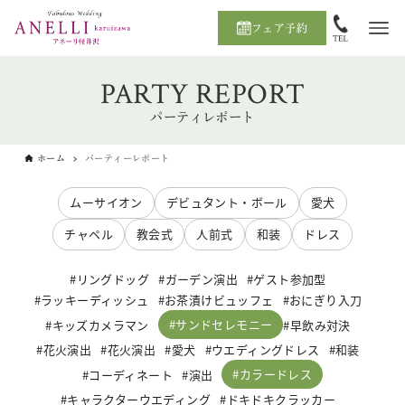
フェア予約
PARTY REPORT
パーティレポート
ホーム
パーティーレポート
ムーサイオン
デビュタント・ボール
愛犬
チャペル
教会式
人前式
和装
ドレス
リングドッグ
ガーデン演出
ゲスト参加型
ラッキーディッシュ
お茶漬けビュッフェ
おにぎり入刀
サンドセレモニー
キッズカメラマン
早飲み対決
花火演出
花火演出
愛犬
ウエディングドレス
和装
カラードレス
コーディネート
演出
キャラクターウエディング
ドキドキクラッカー