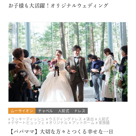
お子様も大活躍！オリジナルウェディング
ムーサイオン
チャペル
人前式
ドレス
ラッキーディッシュ
ウエディングドレス
演出
人前式
デザートビュッフェ
オリジナル
アットホーム
家族婚
【パパママ】大切な方々とつくる幸せな一日