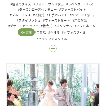
色当てクイズ
フォトラウンド演出
ラベンダードレス
ダーズンローズセレモニー
ファーストバイト
ブルードレス
人前式
お手本バイト
ペンライト演出
スタイリッシュ
ファーストミート
光の演出
デザートビュッフェ
教会式
オリジナル
アットホーム
家族婚
白無垢
色打掛
ソファスタイル
ビュッフェスタイル