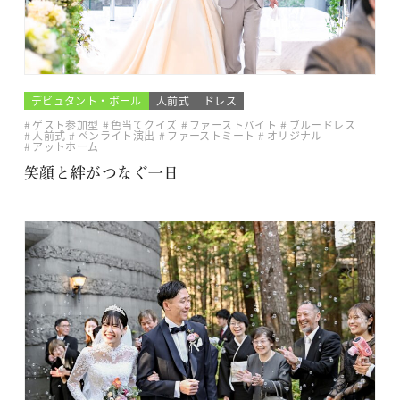
デビュタント・ボール
人前式
ドレス
ゲスト参加型
色当てクイズ
ファーストバイト
ブルードレス
人前式
ペンライト演出
ファーストミート
オリジナル
アットホーム
笑顔と絆がつなぐ一日