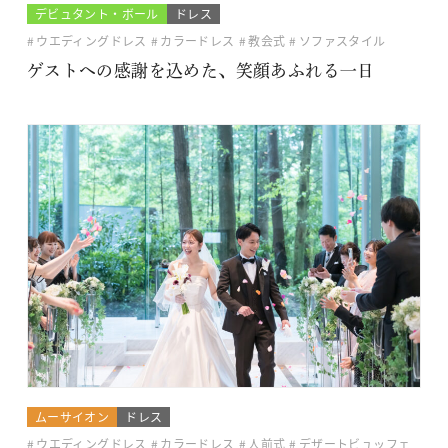
デビュタント・ボール
ドレス
ウエディングドレス
カラードレス
教会式
ソファスタイル
ゲストへの感謝を込めた、笑顔あふれる一日
ムーサイオン
ドレス
ウエディングドレス
カラードレス
人前式
デザートビュッフェ