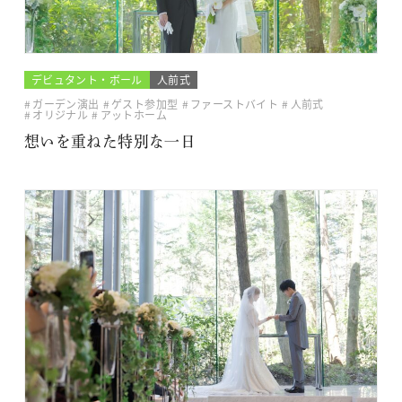
デビュタント・ボール
人前式
ガーデン演出
ゲスト参加型
ファーストバイト
人前式
オリジナル
アットホーム
想いを重ねた特別な一日