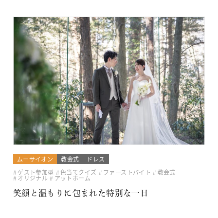
ムーサイオン
教会式
ドレス
ゲスト参加型
色当てクイズ
ファーストバイト
教会式
オリジナル
アットホーム
笑顔と温もりに包まれた特別な一日