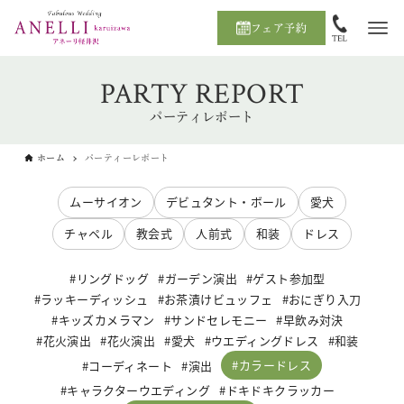
フェア予約
PARTY REPORT
パーティレポート
ホーム
パーティーレポート
ムーサイオン
デビュタント・ボール
愛犬
チャペル
教会式
人前式
和装
ドレス
リングドッグ
ガーデン演出
ゲスト参加型
ラッキーディッシュ
お茶漬けビュッフェ
おにぎり入刀
キッズカメラマン
サンドセレモニー
早飲み対決
花火演出
花火演出
愛犬
ウエディングドレス
和装
カラードレス
コーディネート
演出
キャラクターウエディング
ドキドキクラッカー