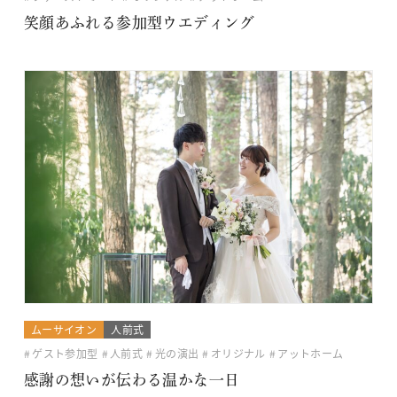
笑顔あふれる参加型ウエディング
ムーサイオン
人前式
ゲスト参加型
人前式
光の演出
オリジナル
アットホーム
感謝の想いが伝わる温かな一日