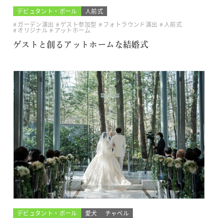
デビュタント・ボール
人前式
ガーデン演出
ゲスト参加型
フォトラウンド演出
人前式
オリジナル
アットホーム
ゲストと創るアットホームな結婚式
デビュタント・ボール
愛犬
チャペル