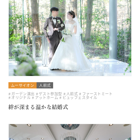
ムーサイオン
人前式
ガーデン演出
ゲスト参加型
人前式
ファーストミート
オリジナル
アットホーム
ビュッフェスタイル
絆が深まる温かな結婚式