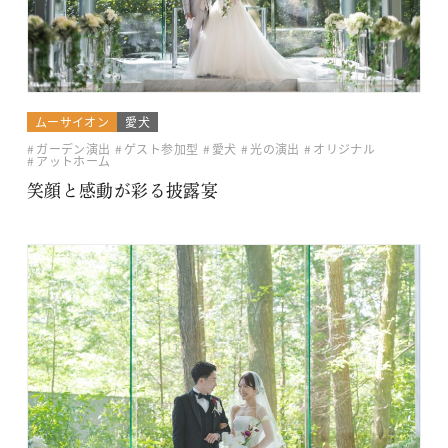
ムーサイオン
愛犬
ガーデン演出
ゲスト参加型
愛犬
光の演出
オリジナル
アットホーム
笑顔と感動が彩る披露宴