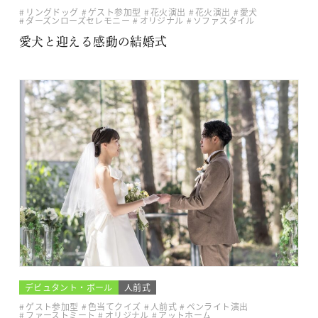
リングドッグ
ゲスト参加型
花火演出
花火演出
愛犬
ダーズンローズセレモニー
オリジナル
ソファスタイル
愛犬と迎える感動の結婚式
デビュタント・ボール
人前式
ゲスト参加型
色当てクイズ
人前式
ペンライト演出
ファーストミート
オリジナル
アットホーム