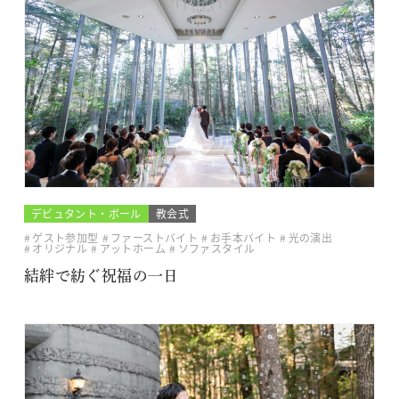
デビュタント・ボール
教会式
ゲスト参加型
ファーストバイト
お手本バイト
光の演出
オリジナル
アットホーム
ソファスタイル
結絆で紡ぐ祝福の一日