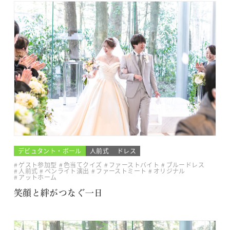
デビュタント・ボール
人前式
ドレス
ゲスト参加型
色当てクイズ
ファーストバイト
ブルードレス
人前式
ペンライト演出
ファーストミート
オリジナル
アットホーム
笑顔と絆がつなぐ一日