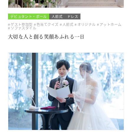
デビュタント・ボール
人前式
ドレス
ゲスト参加型
色当てクイズ
人前式
オリジナル
アットホーム
ソファスタイル
大切な人と創る笑顔あふれる一日