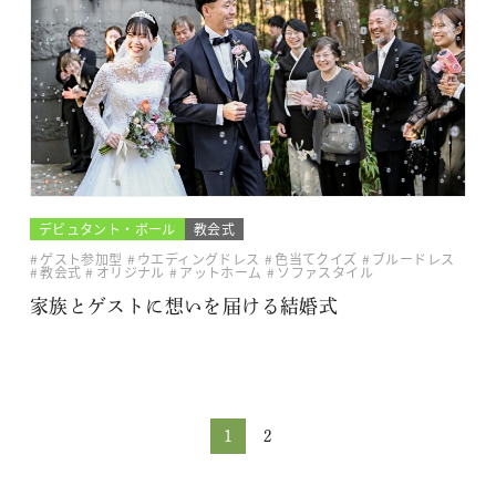
デビュタント・ボール
教会式
ゲスト参加型
ウエディングドレス
色当てクイズ
ブルードレス
教会式
オリジナル
アットホーム
ソファスタイル
家族とゲストに想いを届ける結婚式
1
2