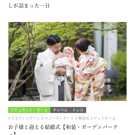
しが詰まった一日
デビュタント・ボール
チャペル
ドレス
ウエディングドレス
コーディネート
教会式
アットホーム
お子様と迎える結婚式【和装・ガーデンパーテ
ィ】