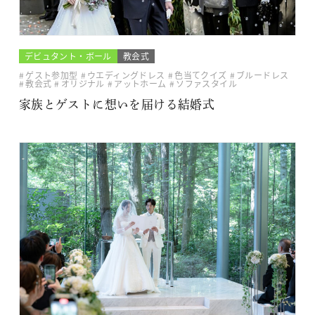
デビュタント・ボール
教会式
ゲスト参加型
ウエディングドレス
色当てクイズ
ブルードレス
教会式
オリジナル
アットホーム
ソファスタイル
家族とゲストに想いを届ける結婚式