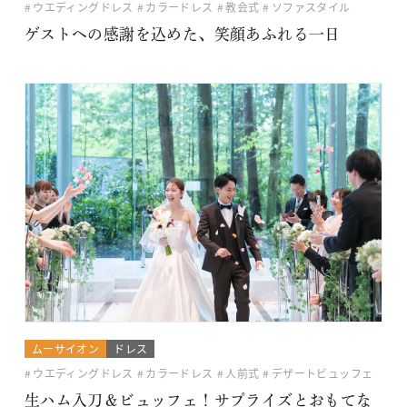
ウエディングドレス
カラードレス
教会式
ソファスタイル
ゲストへの感謝を込めた、笑顔あふれる一日
ムーサイオン
ドレス
ウエディングドレス
カラードレス
人前式
デザートビュッフェ
生ハム入刀＆ビュッフェ！サプライズとおもてな