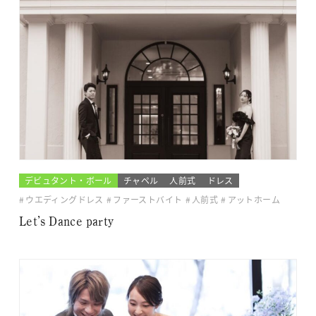
デビュタント・ボール
チャペル
人前式
ドレス
ウエディングドレス
ファーストバイト
人前式
アットホーム
Let’s Dance party