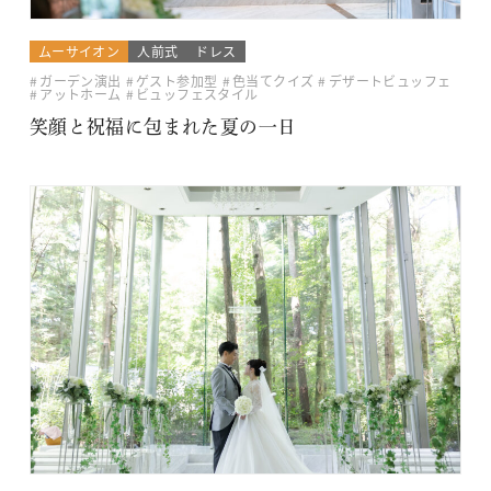
ムーサイオン
人前式
ドレス
ガーデン演出
ゲスト参加型
色当てクイズ
デザートビュッフェ
アットホーム
ビュッフェスタイル
笑顔と祝福に包まれた夏の一日