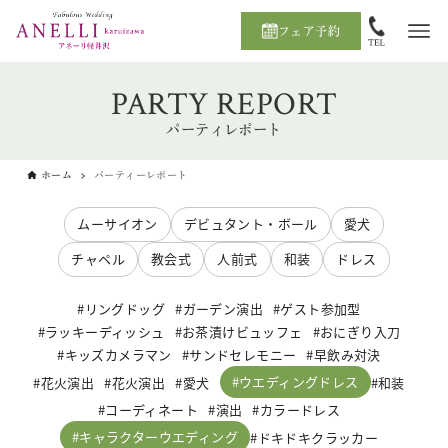
フェア予約
PARTY REPORT
パーティレポート
ホーム
パーティーレポート
ムーサイオン
デビュタント・ボール
愛犬
チャペル
教会式
人前式
和装
ドレス
リングドッグ
ガーデン演出
ゲスト参加型
ラッキーディッシュ
お茶漬けビュッフェ
おにぎり入刀
キッズカメラマン
サンドセレモニー
早飲み対決
ウエディングドレス
花火演出
花火演出
愛犬
和装
コーディネート
演出
カラードレス
キャラクターウエディング
ドキドキクラッカー