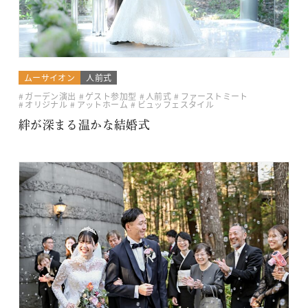
ムーサイオン
人前式
ガーデン演出
ゲスト参加型
人前式
ファーストミート
オリジナル
アットホーム
ビュッフェスタイル
絆が深まる温かな結婚式