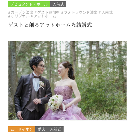
デビュタント・ボール
人前式
ガーデン演出
ゲスト参加型
フォトラウンド演出
人前式
オリジナル
アットホーム
ゲストと創るアットホームな結婚式
ムーサイオン
愛犬
人前式