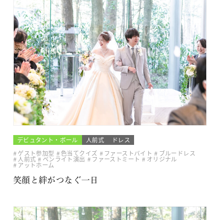
デビュタント・ボール
人前式
ドレス
ゲスト参加型
色当てクイズ
ファーストバイト
ブルードレス
人前式
ペンライト演出
ファーストミート
オリジナル
アットホーム
笑顔と絆がつなぐ一日