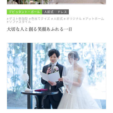
デビュタント・ボール
人前式
ドレス
ゲスト参加型
色当てクイズ
人前式
オリジナル
アットホーム
ソファスタイル
大切な人と創る笑顔あふれる一日