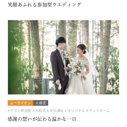
笑顔あふれる参加型ウエディング
ムーサイオン
人前式
ゲスト参加型
人前式
光の演出
オリジナル
アットホーム
感謝の想いが伝わる温かな一日