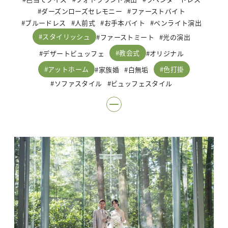
ダーズンローズセレモニー
ファーストバイト
ブルードレス
人前式
お手本バイト
ペンライト演出
スタイリッシュ
ファーストミート
光の演出
教会式
デザートビュッフェ
オリジナル
アットホーム
色打掛
家族婚
白無垢
ソファスタイル
ビュッフェスタイル