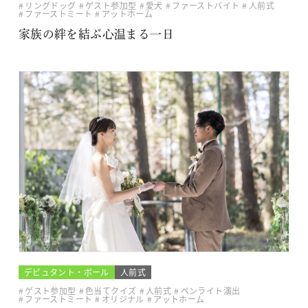
リングドッグ
ゲスト参加型
愛犬
ファーストバイト
人前式
ファーストミート
アットホーム
家族の絆を結ぶ心温まる一日
デビュタント・ボール
人前式
ゲスト参加型
色当てクイズ
人前式
ペンライト演出
ファーストミート
オリジナル
アットホーム