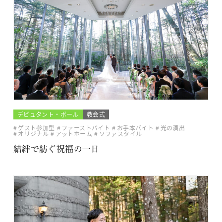
デビュタント・ボール
教会式
ゲスト参加型
ファーストバイト
お手本バイト
光の演出
オリジナル
アットホーム
ソファスタイル
結絆で紡ぐ祝福の一日