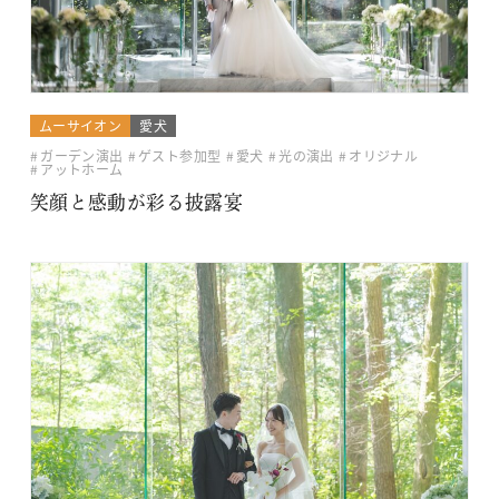
ムーサイオン
愛犬
ガーデン演出
ゲスト参加型
愛犬
光の演出
オリジナル
アットホーム
笑顔と感動が彩る披露宴