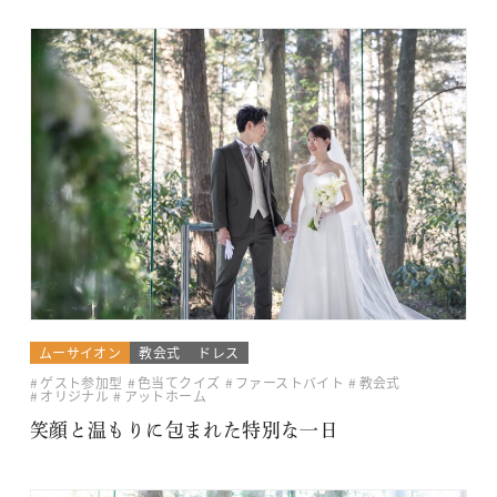
ムーサイオン
教会式
ドレス
ゲスト参加型
色当てクイズ
ファーストバイト
教会式
オリジナル
アットホーム
笑顔と温もりに包まれた特別な一日