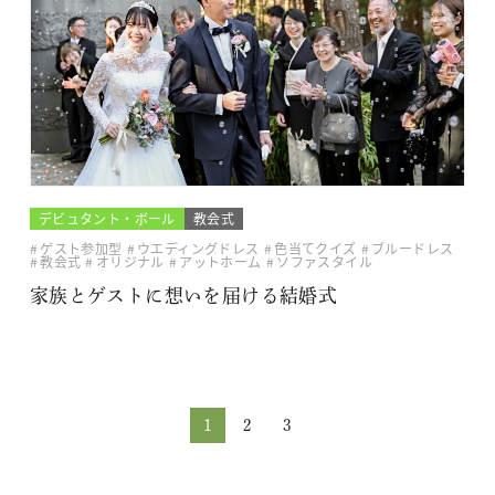
デビュタント・ボール
教会式
ゲスト参加型
ウエディングドレス
色当てクイズ
ブルードレス
教会式
オリジナル
アットホーム
ソファスタイル
家族とゲストに想いを届ける結婚式
1
2
3