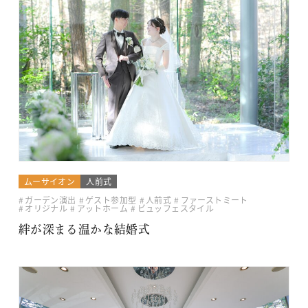
ムーサイオン
人前式
ガーデン演出
ゲスト参加型
人前式
ファーストミート
オリジナル
アットホーム
ビュッフェスタイル
絆が深まる温かな結婚式