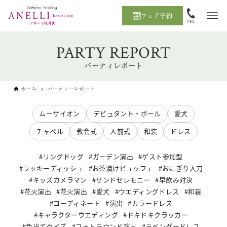
フェア予約
PARTY REPORT
パーティレポート
ホーム
パーティーレポート
ムーサイオン
デビュタント・ボール
愛犬
チャペル
教会式
人前式
和装
ドレス
リングドッグ
ガーデン演出
ゲスト参加型
ラッキーディッシュ
お茶漬けビュッフェ
おにぎり入刀
キッズカメラマン
サンドセレモニー
早飲み対決
花火演出
花火演出
愛犬
ウエディングドレス
和装
コーディネート
演出
カラードレス
キャラクターウエディング
ドキドキクラッカー
色当てクイズ
フォトラウンド演出
ラベンダードレス