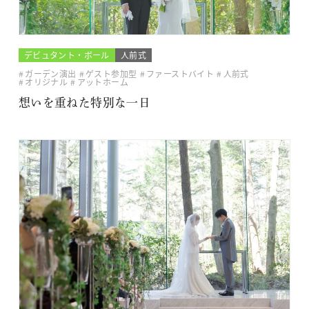
デビュタント・ボール
人前式
ガーデン演出
ゲスト参加型
ファーストバイト
人前式
オリジナル
アットホーム
想いを重ねた特別な一日