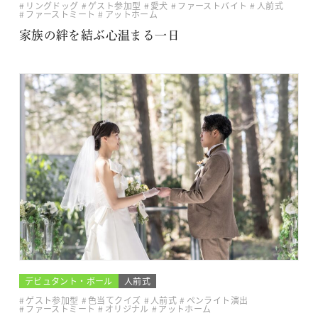
リングドッグ
ゲスト参加型
愛犬
ファーストバイト
人前式
ファーストミート
アットホーム
家族の絆を結ぶ心温まる一日
デビュタント・ボール
人前式
ゲスト参加型
色当てクイズ
人前式
ペンライト演出
ファーストミート
オリジナル
アットホーム