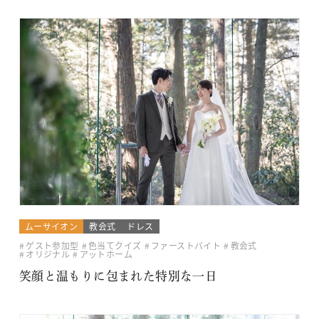
ムーサイオン
教会式
ドレス
ゲスト参加型
色当てクイズ
ファーストバイト
教会式
オリジナル
アットホーム
笑顔と温もりに包まれた特別な一日