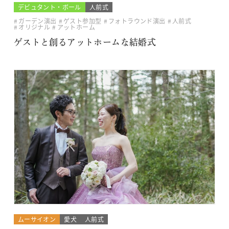
デビュタント・ボール
人前式
ガーデン演出
ゲスト参加型
フォトラウンド演出
人前式
オリジナル
アットホーム
ゲストと創るアットホームな結婚式
ムーサイオン
愛犬
人前式