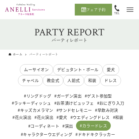
フェア予約
PARTY REPORT
パーティレポート
ホーム
パーティーレポート
ムーサイオン
デビュタント・ボール
愛犬
チャペル
教会式
人前式
和装
ドレス
リングドッグ
ガーデン演出
ゲスト参加型
ラッキーディッシュ
お茶漬けビュッフェ
おにぎり入刀
キッズカメラマン
サンドセレモニー
早飲み対決
花火演出
花火演出
愛犬
ウエディングドレス
和装
カラードレス
コーディネート
演出
キャラクターウエディング
ドキドキクラッカー