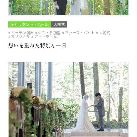
デビュタント・ボール
人前式
ガーデン演出
ゲスト参加型
ファーストバイト
人前式
オリジナル
アットホーム
想いを重ねた特別な一日