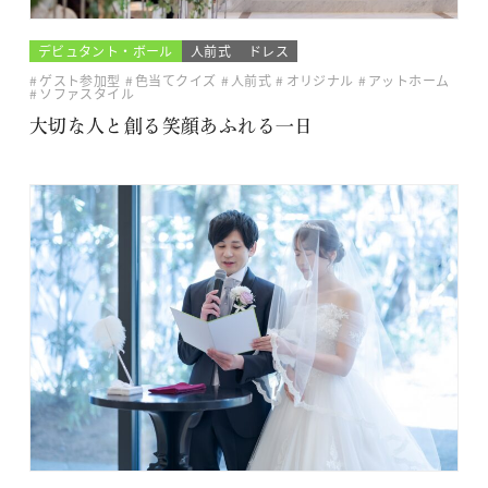
デビュタント・ボール
人前式
ドレス
ゲスト参加型
色当てクイズ
人前式
オリジナル
アットホーム
ソファスタイル
大切な人と創る笑顔あふれる一日