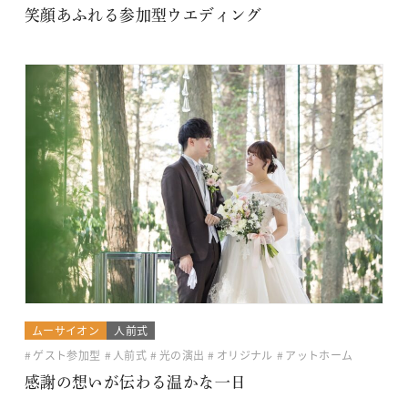
笑顔あふれる参加型ウエディング
ムーサイオン
人前式
ゲスト参加型
人前式
光の演出
オリジナル
アットホーム
感謝の想いが伝わる温かな一日