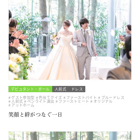
デビュタント・ボール
人前式
ドレス
ゲスト参加型
色当てクイズ
ファーストバイト
ブルードレス
人前式
ペンライト演出
ファーストミート
オリジナル
アットホーム
笑顔と絆がつなぐ一日