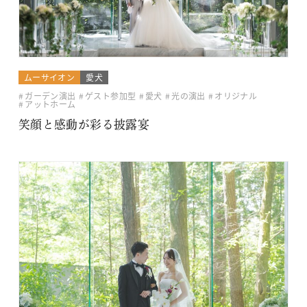
ムーサイオン
愛犬
ガーデン演出
ゲスト参加型
愛犬
光の演出
オリジナル
アットホーム
笑顔と感動が彩る披露宴