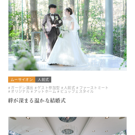
ムーサイオン
人前式
ガーデン演出
ゲスト参加型
人前式
ファーストミート
オリジナル
アットホーム
ビュッフェスタイル
絆が深まる温かな結婚式