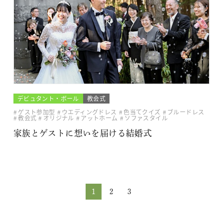
デビュタント・ボール
教会式
ゲスト参加型
ウエディングドレス
色当てクイズ
ブルードレス
教会式
オリジナル
アットホーム
ソファスタイル
家族とゲストに想いを届ける結婚式
1
2
3