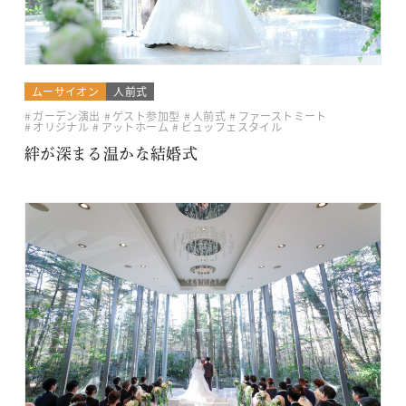
ムーサイオン
人前式
ガーデン演出
ゲスト参加型
人前式
ファーストミート
オリジナル
アットホーム
ビュッフェスタイル
絆が深まる温かな結婚式