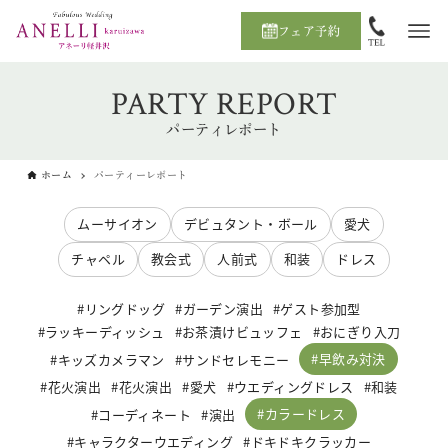
フェア予約
PARTY REPORT
パーティレポート
ホーム
パーティーレポート
ムーサイオン
デビュタント・ボール
愛犬
チャペル
教会式
人前式
和装
ドレス
リングドッグ
ガーデン演出
ゲスト参加型
ラッキーディッシュ
お茶漬けビュッフェ
おにぎり入刀
早飲み対決
キッズカメラマン
サンドセレモニー
花火演出
花火演出
愛犬
ウエディングドレス
和装
カラードレス
コーディネート
演出
キャラクターウエディング
ドキドキクラッカー