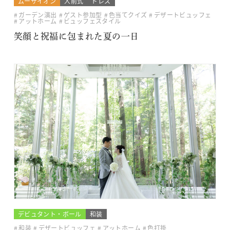
ムーサイオン
人前式
ドレス
ガーデン演出
ゲスト参加型
色当てクイズ
デザートビュッフェ
アットホーム
ビュッフェスタイル
笑顔と祝福に包まれた夏の一日
デビュタント・ボール
和装
和装
デザートビュッフェ
アットホーム
色打掛