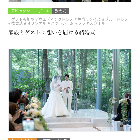
デビュタント・ボール
教会式
ゲスト参加型
ウエディングドレス
色当てクイズ
ブルードレス
教会式
オリジナル
アットホーム
ソファスタイル
家族とゲストに想いを届ける結婚式