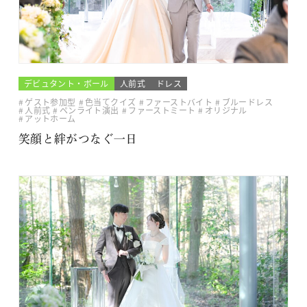
デビュタント・ボール
人前式
ドレス
ゲスト参加型
色当てクイズ
ファーストバイト
ブルードレス
人前式
ペンライト演出
ファーストミート
オリジナル
アットホーム
笑顔と絆がつなぐ一日