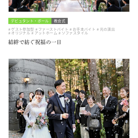
デビュタント・ボール
教会式
ゲスト参加型
ファーストバイト
お手本バイト
光の演出
オリジナル
アットホーム
ソファスタイル
結絆で紡ぐ祝福の一日