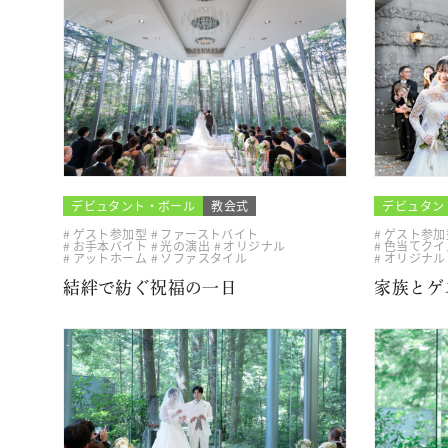
デビュタント・ボール
教会式
デビュタン
ゲスト参加型
ファーストバイト
ゲスト参加
お手本バイト
光の演出
オリジナル
色当てクイ
アットホーム
ソファスタイル
オリジナル
結絆で紡ぐ祝福の一日
家族とゲ