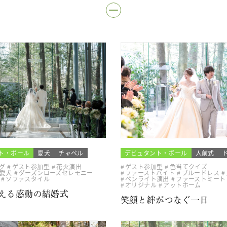
ト・ボール
愛犬
チャペル
デビュタント・ボール
人前式
グ
ゲスト参加型
花火演出
ゲスト参加型
色当てクイズ
愛犬
ダーズンローズセレモニー
ファーストバイト
ブルードレス
ソファスタイル
ペンライト演出
ファーストミート
オリジナル
アットホーム
える感動の結婚式
笑顔と絆がつなぐ一日