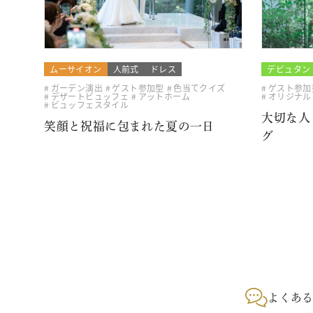
ムーサイオン
人前式
ドレス
デビュタン
ガーデン演出
ゲスト参加型
色当てクイズ
ゲスト参加
デザートビュッフェ
アットホーム
オリジナル
ビュッフェスタイル
大切な人
笑顔と祝福に包まれた夏の一日
グ
よくあ