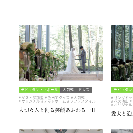
デビュタント・ボール
人前式
ドレス
デビュタン
ゲスト参加型
色当てクイズ
人前式
リングドッ
オリジナル
アットホーム
ソファスタイル
花火演出
オリジナル
大切な人と創る笑顔あふれる一日
愛犬と迎