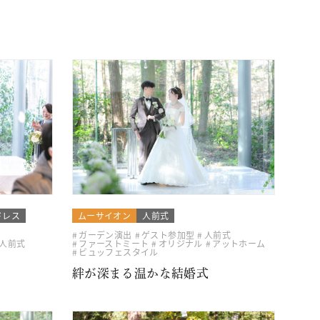
ドレス
ムーサイオン
人前式
ガーデン演出
ゲスト参加型
人前式
人前式
ファーストミート
オリジナル
アットホーム
ビュッフェスタイル
絆が深まる温かな結婚式