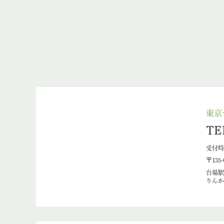
東京
TE
受付時間
〒135
台場駅
りんか