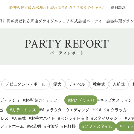
軽井沢最大級の木漏れ日溢れる全面ガラス張りのチャペル
資料請求
軽井沢が選ばれる理由
ブライダルフェア
挙式会場
パーティー会場
料理
プラン
PARTY REPORT
パーティレポート
デビュタント・ボール
愛犬
チャペル
教会式
人前式
おにぎり入刀
ーディッシュ
お茶漬けビュッフェ
キッズカメラマン
カラードレス
出
キャラクターウエディング
ドキドキクラッカー
ドレス
人前式
お手本バイト
ペンライト演出
スタイリッシュ
フ
ソファスタイル
ビュッ
アットホーム
家族婚
白無垢
色打掛