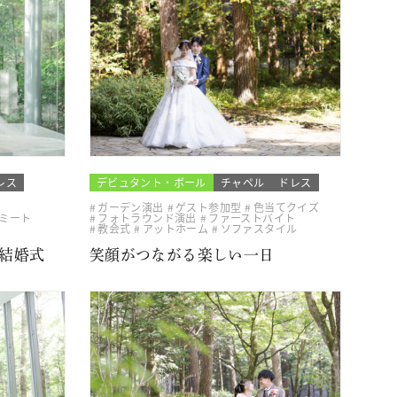
レス
デビュタント・ボール
チャペル
ドレス
ガーデン演出
ゲスト参加型
色当てクイズ
ミート
フォトラウンド演出
ファーストバイト
教会式
アットホーム
ソファスタイル
結婚式
笑顔がつながる楽しい一日