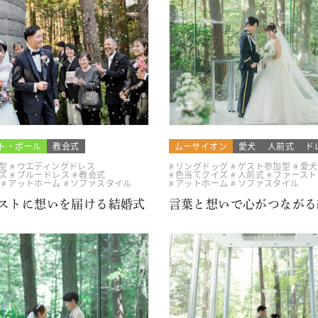
ト・ボール
教会式
ムーサイオン
愛犬
人前式
ド
型
ウエディングドレス
リングドッグ
ゲスト参加型
愛犬
ズ
ブルードレス
教会式
色当てクイズ
人前式
ファースト
アットホーム
ソファスタイル
アットホーム
ソファスタイル
ストに想いを届ける結婚式
言葉と想いで心がつながる