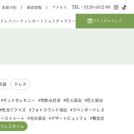
TEL：0120-4652-80
来館予約
新着情報
アクセス
ドレス
パーティレポート
フォトギャラリー
ブライダルフェア
和装
ドレス
サンドセレモニー
早飲み対決
花火演出
花火演出
色当てクイズ
フォトラウンド演出
ラベンダードレス
ァーストミート
光の演出
デザートビュッフェ
教会式
フェスタイル