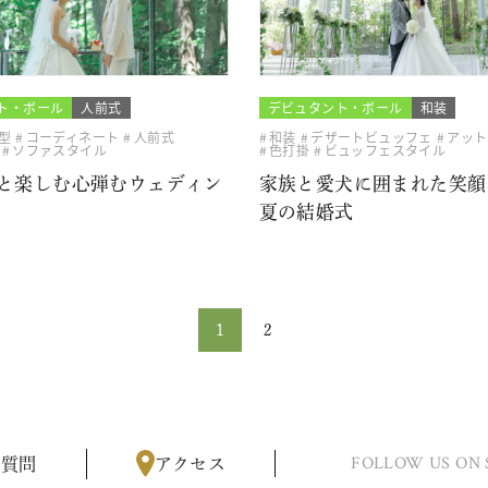
ト・ボール
人前式
デビュタント・ボール
和装
型
コーディネート
人前式
和装
デザートビュッフェ
アット
ソファスタイル
色打掛
ビュッフェスタイル
と楽しむ心弾むウェディン
家族と愛犬に囲まれた笑顔
夏の結婚式
1
2
FOLLOW US ON 
る質問
アクセス