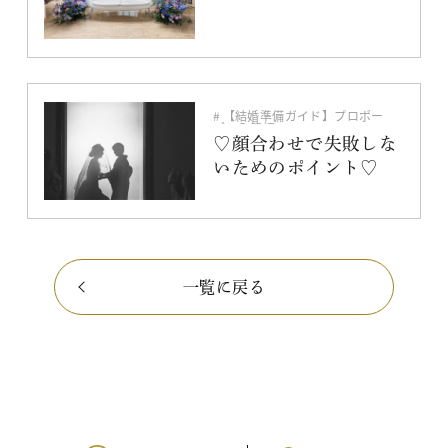
【結婚準備ガイド】プロポー
ズ〜入籍編
結納
♡顔合わせで失敗しな
いためのポイント♡
一覧に戻る