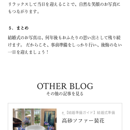
リラックスして当日を迎えることで、自然な笑顔のお写真に
もつながります。
５．まとめ
結婚式のお写真は、何年後もおふたりの思い出として残り続
けます。 だからこそ、事前準備をしっかり行い、後悔のない
一日を迎えましょう！
OTHER BLOG
その他の記事を見る
【結婚準備ガイド】結婚式準備
編
ウェルカムスペース・テーブル
高砂ソファー装花
コーディネート・装花