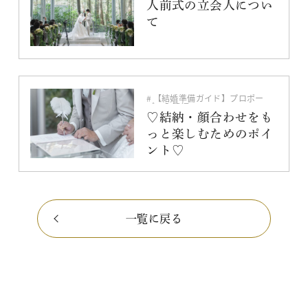
【結婚準備ガイド】その他
人前式の立会人につい
挙式スタイル
て
【結婚準備ガイド】プロポー
ズ〜入籍編
結納
♡結納・顔合わせをも
っと楽しむためのポイ
ント♡
一覧に戻る