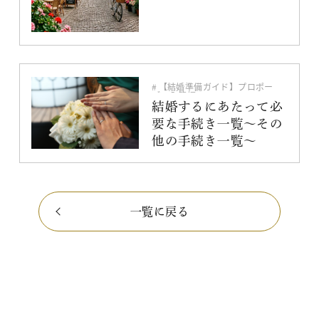
【結婚準備ガイド】プロポー
ズ〜入籍編
入籍・指輪・プロポーズ
結婚するにあたって必
要な手続き一覧～その
他の手続き一覧～
一覧に戻る