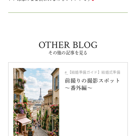
OTHER BLOG
その他の記事を見る
【結婚準備ガイド】結婚式準備
編
写真・映像
前撮りの撮影スポット
～番外編～