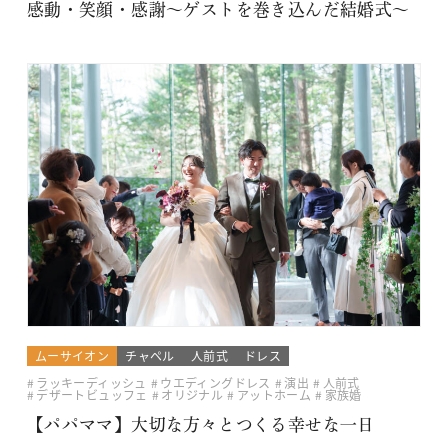
感動・笑顔・感謝～ゲストを巻き込んだ結婚式～
ムーサイオン
チャペル
人前式
ドレス
ラッキーディッシュ
ウエディングドレス
演出
人前式
デザートビュッフェ
オリジナル
アットホーム
家族婚
【パパママ】大切な方々とつくる幸せな一日