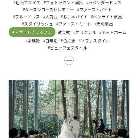
色当てクイズ
フォトラウンド演出
ラベンダードレス
ダーズンローズセレモニー
ファーストバイト
ブルードレス
人前式
お手本バイト
ペンライト演出
スタイリッシュ
ファーストミート
光の演出
デザートビュッフェ
教会式
オリジナル
アットホーム
家族婚
白無垢
色打掛
ソファスタイル
ビュッフェスタイル