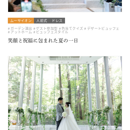
ムーサイオン
人前式
ドレス
ガーデン演出
ゲスト参加型
色当てクイズ
デザートビュッフェ
アットホーム
ビュッフェスタイル
笑顔と祝福に包まれた夏の一日