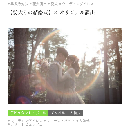
早飲み対決
花火演出
愛犬
ウエディングドレス
【愛犬との結婚式】× オリジナル演出
デビュタント・ボール
チャペル
人前式
ウエディングドレス
ファーストバイト
人前式
デザートビュッフェ