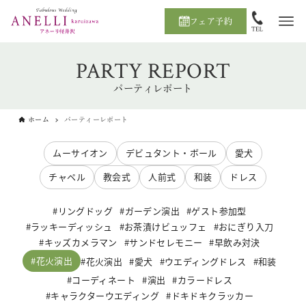
フェア予約
PARTY REPORT
パーティレポート
ホーム
パーティーレポート
ムーサイオン
デビュタント・ボール
愛犬
チャペル
教会式
人前式
和装
ドレス
リングドッグ
ガーデン演出
ゲスト参加型
ラッキーディッシュ
お茶漬けビュッフェ
おにぎり入刀
キッズカメラマン
サンドセレモニー
早飲み対決
花火演出
花火演出
愛犬
ウエディングドレス
和装
コーディネート
演出
カラードレス
キャラクターウエディング
ドキドキクラッカー