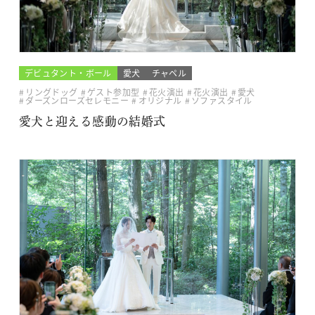
デビュタント・ボール
愛犬
チャペル
リングドッグ
ゲスト参加型
花火演出
花火演出
愛犬
ダーズンローズセレモニー
オリジナル
ソファスタイル
愛犬と迎える感動の結婚式