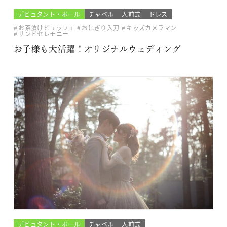
デビュタント・ボール
チャペル
人前式
ドレス
お茶漬けビュッフェ
おにぎり入刀
キッズカメラマン
サンドセレモニー
お子様も大活躍！オリジナルウェディング
デビュタント・ボール
チャペル
人前式