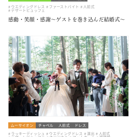
ウエディングドレス
ファーストバイト
人前式
デザートビュッフェ
感動・笑顔・感謝～ゲストを巻き込んだ結婚式～
ムーサイオン
チャペル
人前式
ドレス
ラッキーディッシュ
ウエディングドレス
演出
人前式