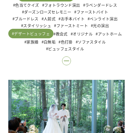
色当てクイズ
フォトラウンド演出
ラベンダードレス
ダーズンローズセレモニー
ファーストバイト
ブルードレス
人前式
お手本バイト
ペンライト演出
スタイリッシュ
ファーストミート
光の演出
デザートビュッフェ
教会式
オリジナル
アットホーム
家族婚
白無垢
色打掛
ソファスタイル
ビュッフェスタイル