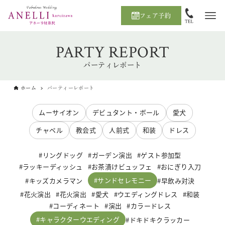
フェア予約
PARTY REPORT
パーティレポート
ホーム
パーティーレポート
ムーサイオン
デビュタント・ボール
愛犬
チャペル
教会式
人前式
和装
ドレス
リングドッグ
ガーデン演出
ゲスト参加型
ラッキーディッシュ
お茶漬けビュッフェ
おにぎり入刀
サンドセレモニー
キッズカメラマン
早飲み対決
花火演出
花火演出
愛犬
ウエディングドレス
和装
コーディネート
演出
カラードレス
キャラクターウエディング
ドキドキクラッカー