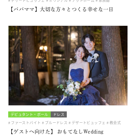
デザートビュッフェ
オリジナル
アットホーム
家族婚
【パパママ】大切な方々とつくる幸せな一日
デビュタント・ボール
ドレス
ファーストバイト
ブルードレス
デザートビュッフェ
教会式
【ゲストへ向けた】 おもてなしWedding