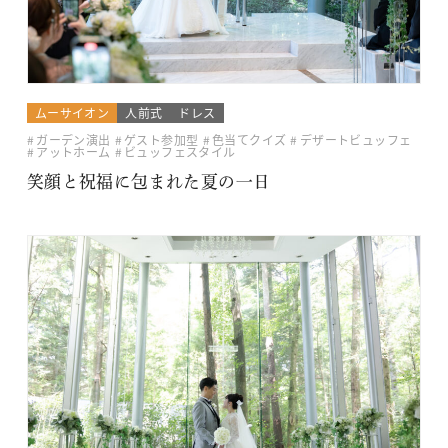
ムーサイオン
人前式
ドレス
ガーデン演出
ゲスト参加型
色当てクイズ
デザートビュッフェ
アットホーム
ビュッフェスタイル
笑顔と祝福に包まれた夏の一日