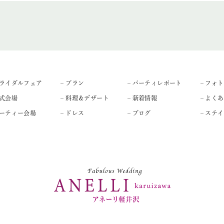
ブライダルフェア
– プラン
– パーティレポート
– フォ
挙式会場
– 料理＆デザート
– 新着情報
– よく
パーティー会場
– ドレス
– ブログ
– ステ