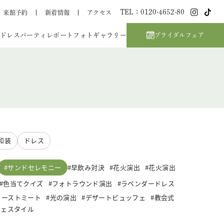
TEL：0120-4652-80
来館予約
新着情報
アクセス
ドレス
パーティレポート
フォトギャラリー
ブライダルフェア
和装
ドレス
サンドセレモニー
早飲み対決
花火演出
花火演出
色当てクイズ
フォトラウンド演出
ラベンダードレス
ァーストミート
光の演出
デザートビュッフェ
教会式
フェスタイル