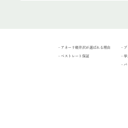
– アネーリ軽井沢が選ばれる理由
– 
– ベストレート保証
– 
– 