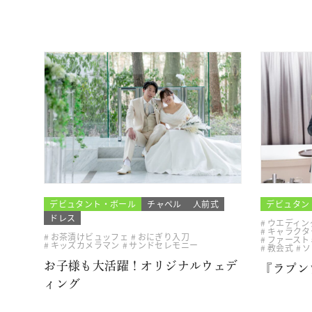
デビュタント・ボール
チャペル
人前式
デビュタン
ドレス
ウエディン
キャラクタ
お茶漬けビュッフェ
おにぎり入刀
ファースト
キッズカメラマン
サンドセレモニー
教会式
ソ
お子様も大活躍！オリジナルウェデ
『ラプン
ィング