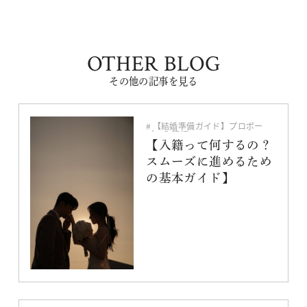
OTHER BLOG
その他の記事を見る
【結婚準備ガイド】プロポー
ズ〜入籍編
入籍・指輪・プロポーズ
【入籍って何するの？
スムーズに進めるため
の基本ガイド】