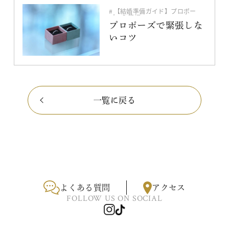
【結婚準備ガイド】プロポー
ズ〜入籍編
入籍・指輪・プロポーズ
プロポーズで緊張しな
いコツ
一覧に戻る
よくある質問
アクセス
FOLLOW US ON SOCIAL