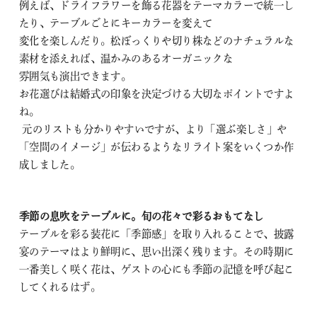
例えば、ドライフラワーを飾る花器をテーマカラーで統一し
たり、テーブルごとにキーカラーを変えて
変化を楽しんだり。松ぼっくりや切り株などのナチュラルな
素材を添えれば、温かみのあるオーガニックな
雰囲気も演出できます。
お花選びは結婚式の印象を決定づける大切なポイントですよ
ね。
元のリストも分かりやすいですが、より「選ぶ楽しさ」や
「空間のイメージ」が伝わるようなリライト案をいくつか作
成しました。
季節の息吹をテーブルに。旬の花々で彩るおもてなし
テーブルを彩る装花に「季節感」を取り入れることで、披露
宴のテーマはより鮮明に、思い出深く残ります。その時期に
一番美しく咲く花は、ゲストの心にも季節の記憶を呼び起こ
してくれるはず。