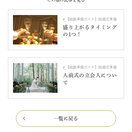
【結婚準備ガイド】結婚式準備
編
料理・ケーキ
盛り上がるタイミング
の1つ！
【結婚準備ガイド】結婚式準備
編
【結婚準備ガイド】その他
人前式の立会人につい
挙式スタイル
て
一覧に戻る