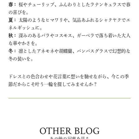
春：
桜やチューリップ、ふんわりとしたラナンキュラスで春
の喜びを。
夏：
太陽のようなヒマワリや、気品あふれるシャクヤクでエ
ネルギッシュに。
秋：
深みのあるバラやコスモス、ガーベラで落ち着いた大人
な華やかさを。
冬：
凛としたアネモネや胡蝶蘭、パンパスグラスで幻想的な
冬の装いを。
ドレスとの色合わせや花言葉に想いを馳せながら、今この季
節だからこそ叶う一輪を探してみませんか？
OTHER BLOG
その他の記事を見る