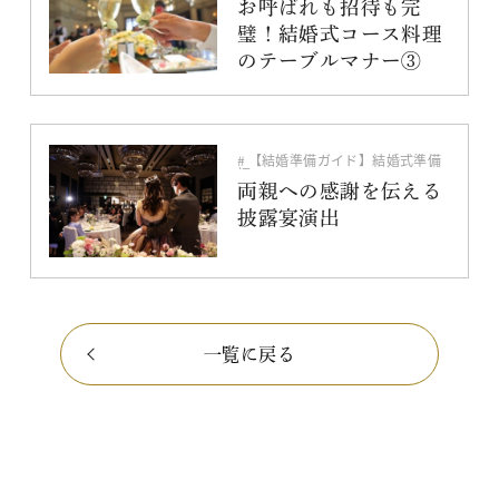
料理・ケーキ
お呼ばれも招待も完
璧！結婚式コース料理
のテーブルマナー③
【結婚準備ガイド】結婚式準備
編
演出
両親への感謝を伝える
披露宴演出
一覧に戻る