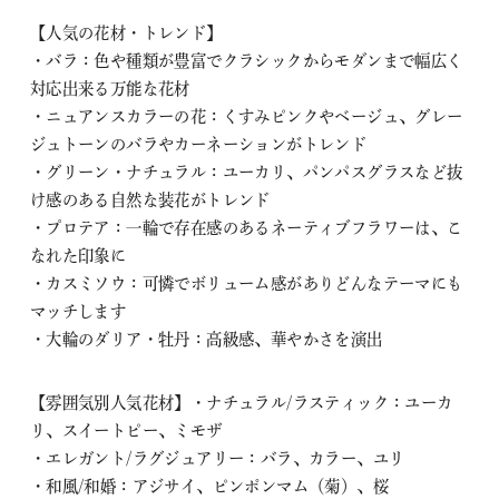
【人気の花材・トレンド】
・バラ：色や種類が豊富でクラシックからモダンまで幅広く
対応出来る万能な花材
・ニュアンスカラーの花：くすみピンクやベージュ、グレー
ジュトーンのバラやカーネーションがトレンド
・グリーン・ナチュラル：ユーカリ、パンパスグラスなど抜
け感のある自然な装花がトレンド
・プロテア：一輪で存在感のあるネーティブフラワーは、こ
なれた印象に
・カスミソウ：可憐でボリューム感がありどんなテーマにも
マッチします
・大輪のダリア・牡丹：高級感、華やかさを演出
【雰囲気別人気花材】・ナチュラル/ラスティック：ユーカ
リ、スイートピー、ミモザ
・エレガント/ラグジュアリー：バラ、カラー、ユリ
・和風/和婚：アジサイ、ピンポンマム（菊）、桜