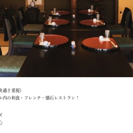
快適さ重視）
ル内の和食・フレンチ・懐石レストラン！
ズ
心