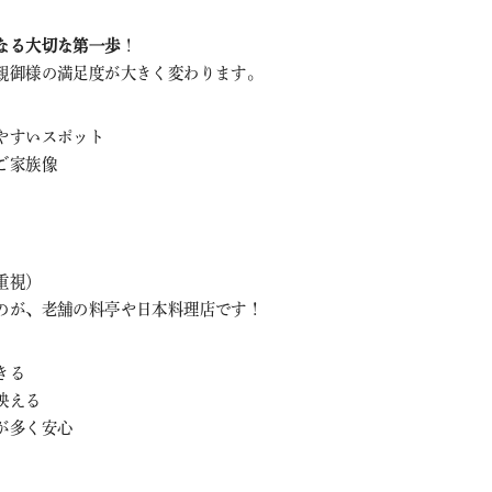
なる大切な第一歩
！
親御様の満足度が大きく変わります。
やすいスポット
ご家族像
重視）
のが、老舗の料亭や日本料理店です！
きる
映える
が多く安心