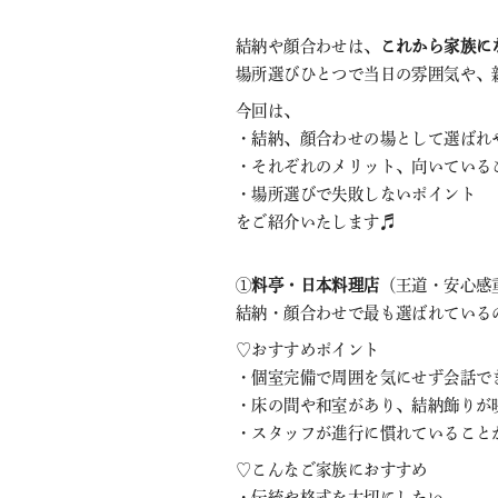
結納や顔合わせは、
これから家族に
場所選びひとつで当日の雰囲気や、
今回は、
・結納、顔合わせの場として選ばれ
・それぞれのメリット、向いている
・場所選びで失敗しないポイント
をご紹介いたします♬
①
料亭・日本料理店
（王道・安心感
結納・顔合わせで最も選ばれている
♡おすすめポイント
・個室完備で周囲を気にせず会話で
・床の間や和室があり、結納飾りが
・スタッフが進行に慣れていること
♡こんなご家族におすすめ
・伝統や格式を大切にしたい