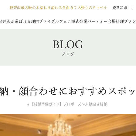
軽井沢最大級の木漏れ日溢れる全面ガラス張りのチャペル
資料請求
軽井沢が選ばれる理由
ブライダルフェア
挙式会場
パーティー会場
料理
プラン
BLOG
ブログ
納・顔合わせにおすすめスポ
【結婚準備ガイド】プロポーズ〜入籍編
結納