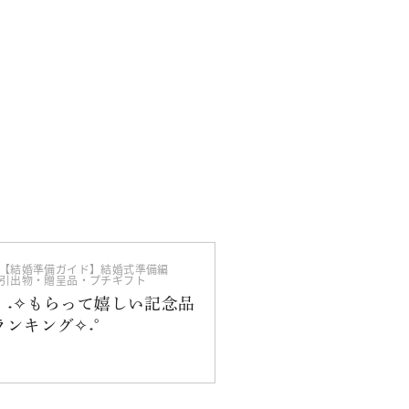
【結婚準備ガイド】結婚式準備編
引出物・贈呈品・プチギフト
°˖✧もらって嬉しい記念品
ランキング✧˖°