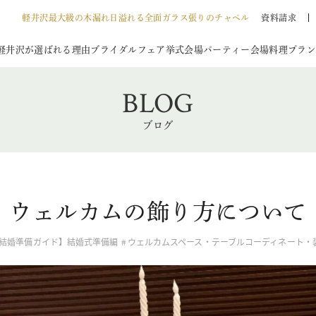
軽井沢最大級の木漏れ日溢れる全面ガラス張りのチャペル
資料請求
軽井沢が選ばれる理由
ブライダルフェア
挙式会場
パーティー会場
料理
プラン
BLOG
ブログ
ウェルカムの飾り方について
結婚準備ガイド】結婚式準備編
ウェルカムスペース・テーブルコーディネート・