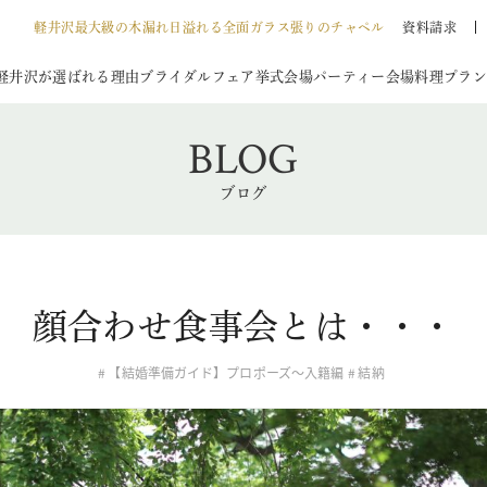
軽井沢最大級の木漏れ日溢れる全面ガラス張りのチャペル
資料請求
軽井沢が選ばれる理由
ブライダルフェア
挙式会場
パーティー会場
料理
プラン
BLOG
ブログ
顔合わせ食事会とは・・・
【結婚準備ガイド】プロポーズ〜入籍編
結納