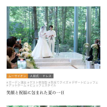
ムーサイオン
人前式
ドレス
ガーデン演出
ゲスト参加型
色当てクイズ
デザートビュッフェ
アットホーム
ビュッフェスタイル
笑顔と祝福に包まれた夏の一日