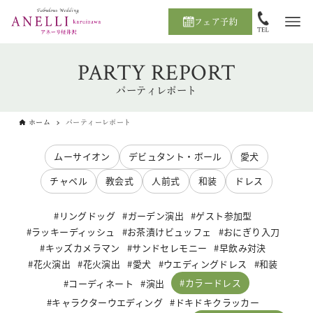
フェア予約
PARTY REPORT
パーティレポート
ホーム
パーティーレポート
ムーサイオン
デビュタント・ボール
愛犬
チャペル
教会式
人前式
和装
ドレス
リングドッグ
ガーデン演出
ゲスト参加型
ラッキーディッシュ
お茶漬けビュッフェ
おにぎり入刀
キッズカメラマン
サンドセレモニー
早飲み対決
花火演出
花火演出
愛犬
ウエディングドレス
和装
カラードレス
コーディネート
演出
キャラクターウエディング
ドキドキクラッカー