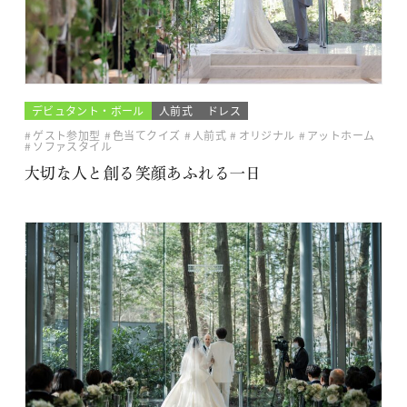
デビュタント・ボール
人前式
ドレス
ゲスト参加型
色当てクイズ
人前式
オリジナル
アットホーム
ソファスタイル
大切な人と創る笑顔あふれる一日