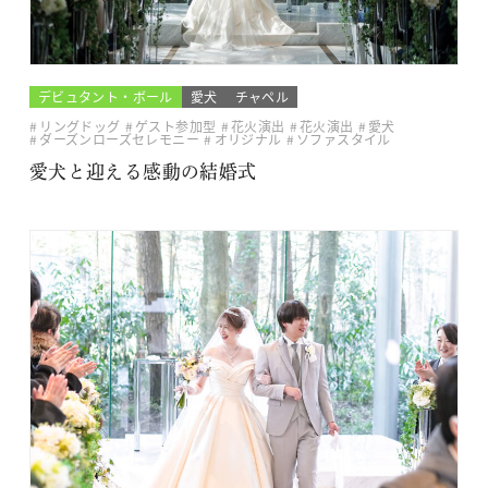
デビュタント・ボール
愛犬
チャペル
リングドッグ
ゲスト参加型
花火演出
花火演出
愛犬
ダーズンローズセレモニー
オリジナル
ソファスタイル
愛犬と迎える感動の結婚式