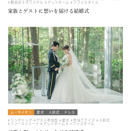
教会式
オリジナル
アットホーム
ソファスタイル
家族とゲストに想いを届ける結婚式
ムーサイオン
愛犬
人前式
ドレス
リングドッグ
ゲスト参加型
愛犬
色当てクイズ
人前式
ファーストミート
アットホーム
ソファスタイル