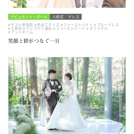
デビュタント・ボール
人前式
ドレス
ゲスト参加型
色当てクイズ
ファーストバイト
ブルードレス
人前式
ペンライト演出
ファーストミート
オリジナル
アットホーム
笑顔と絆がつなぐ一日