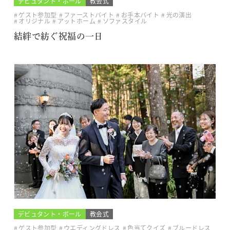
デビュタント・ボール
教会式
ゲスト参加型
ファーストバイト
お手本バイト
光の演出
オリジナル
アットホーム
ソファスタイル
結絆で紡ぐ祝福の一日
デビュタント・ボール
教会式
ゲスト参加型
ウエディングドレス
色当てクイズ
ブルードレス