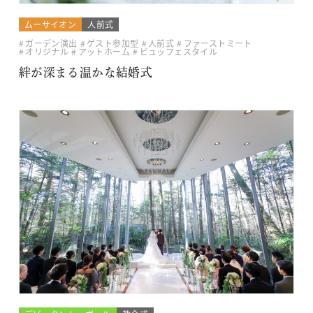
ムーサイオン
人前式
ガーデン演出
ゲスト参加型
人前式
ファーストミート
オリジナル
アットホーム
ビュッフェスタイル
絆が深まる温かな結婚式