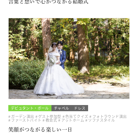
言葉と想いで心がつながる結婚式
デビュタント・ボール
チャペル
ドレス
ガーデン演出
ゲスト参加型
色当てクイズ
フォトラウンド演出
ファーストバイト
教会式
アットホーム
ソファスタイル
笑顔がつながる楽しい一日