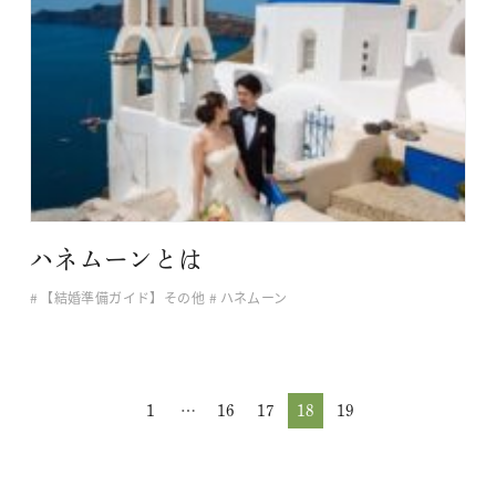
ハネムーンとは
【結婚準備ガイド】その他
ハネムーン
1
…
16
17
18
19